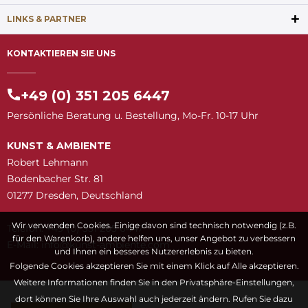
LINKS & PARTNER
KONTAKTIEREN SIE UNS
+49 (0) 351 205 6447
Persönliche Beratung u. Bestellung, Mo-Fr. 10-17 Uhr
KUNST & AMBIENTE
Robert Lehmann
Bodenbacher Str. 81
01277 Dresden, Deutschland
Wir verwenden Cookies. Einige davon sind technisch notwendig (z.B.
Telefon: +49 (0) 351 205 6447
für den Warenkorb), andere helfen uns, unser Angebot zu verbessern
E-Mail:
snuk@ofni
moc.etneibma-t
und Ihnen ein besseres Nutzererlebnis zu bieten.
Folgende Cookies akzeptieren Sie mit einem Klick auf Alle akzeptieren.
Weitere Informationen finden Sie in den Privatsphäre-Einstellungen,
dort können Sie Ihre Auswahl auch jederzeit ändern. Rufen Sie dazu