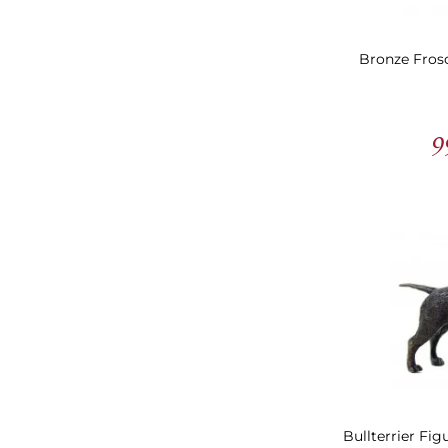
Bronze Frosc
9
Bullterrier Fig