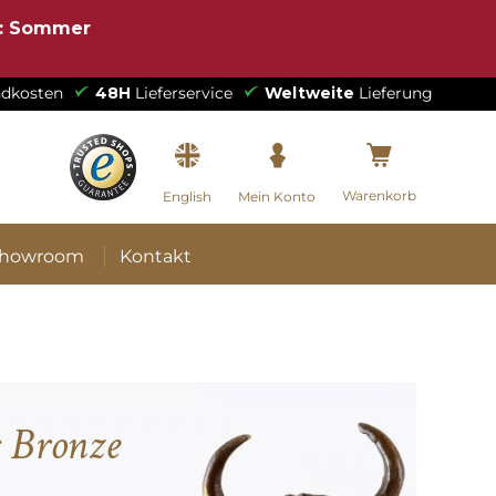
e: Sommer
dkosten
48H
Lieferservice
Weltweite
Lieferung
Warenkorb
English
Mein Konto
howroom
Kontakt
s Bronze