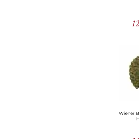
12
Wiener B
H