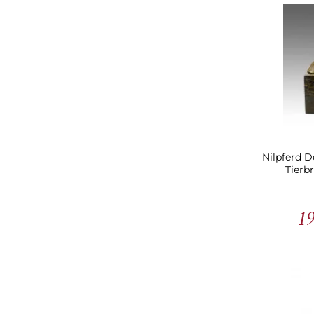
Nilpferd D
Tierb
19