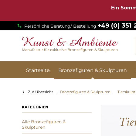
Ein Somm
+49 (0) 351
Persönliche Beratung/ Bestellung
Manufaktur für exklusive Bronzefiguren & Skulpturen
Startseite
Bronzefiguren & Skulpturen
Zur Übersicht
Bronzefiguren & Skulpturen
Tierskulp
KATEGORIEN
Tie
Alle Bronzefiguren &
Skulpturen