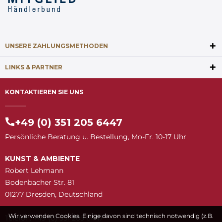
UNSERE ZAHLUNGSMETHODEN
LINKS & PARTNER
KONTAKTIEREN SIE UNS
+49 (0) 351 205 6447
Persönliche Beratung u. Bestellung, Mo-Fr. 10-17 Uhr
KUNST & AMBIENTE
Robert Lehmann
Bodenbacher Str. 81
01277 Dresden, Deutschland
Wir verwenden Cookies. Einige davon sind technisch notwendig (z.B.
Telefon: +49 (0) 351 205 6447