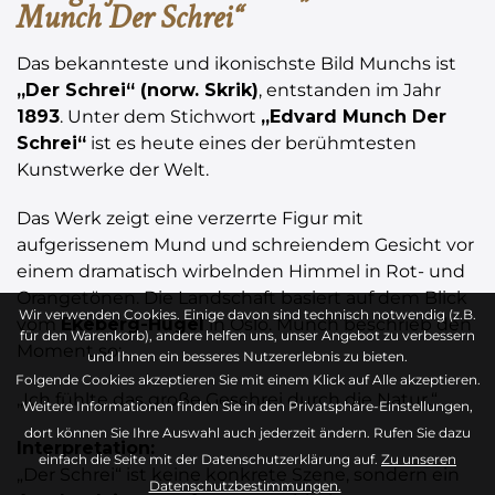
Munch Der Schrei“
Das bekannteste und ikonischste Bild Munchs ist
„Der Schrei“ (norw. Skrik)
, entstanden im Jahr
1893
. Unter dem Stichwort
„Edvard Munch Der
Schrei“
ist es heute eines der berühmtesten
Kunstwerke der Welt.
Das Werk zeigt eine verzerrte Figur mit
aufgerissenem Mund und schreiendem Gesicht vor
einem dramatisch wirbelnden Himmel in Rot- und
Orangetönen. Die Landschaft basiert auf dem Blick
Wir verwenden Cookies. Einige davon sind technisch notwendig (z.B.
vom
Ekeberg-Hügel
in Oslo. Munch beschrieb den
für den Warenkorb), andere helfen uns, unser Angebot zu verbessern
Moment so:
und Ihnen ein besseres Nutzererlebnis zu bieten.
Folgende Cookies akzeptieren Sie mit einem Klick auf Alle akzeptieren.
„Ich fühlte das große Geschrei durch die Natur.“
Weitere Informationen finden Sie in den Privatsphäre-Einstellungen,
dort können Sie Ihre Auswahl auch jederzeit ändern. Rufen Sie dazu
Interpretation:
einfach die Seite mit der Datenschutzerklärung auf.
Zu unseren
„Der Schrei“ ist keine konkrete Szene, sondern ein
Datenschutzbestimmungen.