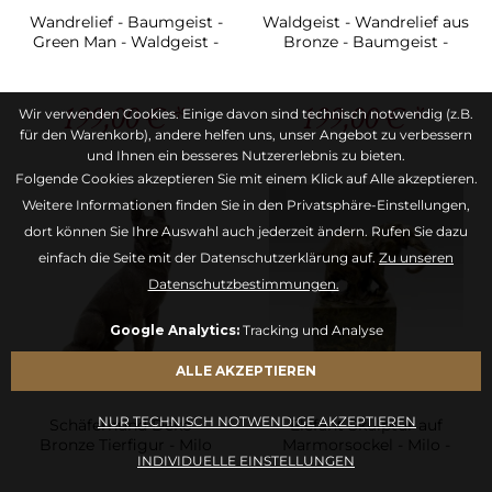
Wandrelief - Baumgeist -
Waldgeist - Wandrelief aus
Green Man - Waldgeist -
Bronze - Baumgeist -
Milo
signiert Milo
199,00 € *
199,00 € *
Wir verwenden Cookies. Einige davon sind technisch notwendig (z.B.
für den Warenkorb), andere helfen uns, unser Angebot zu verbessern
und Ihnen ein besseres Nutzererlebnis zu bieten.
Folgende Cookies akzeptieren Sie mit einem Klick auf Alle akzeptieren.
Weitere Informationen finden Sie in den Privatsphäre-Einstellungen,
dort können Sie Ihre Auswahl auch jederzeit ändern. Rufen Sie dazu
einfach die Seite mit der Datenschutzerklärung auf.
Zu unseren
Datenschutzbestimmungen.
Google Analytics:
Tracking und Analyse
ALLE AKZEPTIEREN
NUR TECHNISCH NOTWENDIGE AKZEPTIEREN
Schäferhund Deko -
Elefant Skulptur auf
Bronze Tierfigur - Milo
Marmorsockel - Milo -
INDIVIDUELLE EINSTELLUNGEN
Deko Statue