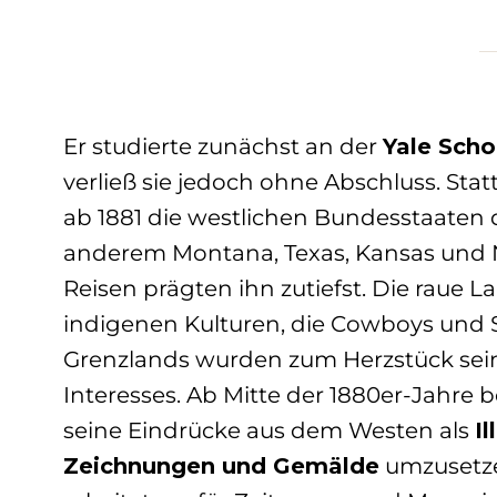
Miguel Fernando Lopez (Milo)
Otto Gutfreund
Paul Ponsard
Er studierte zunächst an der
Yale Scho
Peter Breuer
verließ sie jedoch ohne Abschluss. Stat
Rembrandt Bugatti
ab 1881 die westlichen Bundesstaaten 
Salvador Dali
anderem Montana, Texas, Kansas und 
Umberto Boccioni
Reisen prägten ihn zutiefst. Die raue L
Wilhelm Lehmbruck
indigenen Kulturen, die Cowboys und 
Grenzlands wurden zum Herzstück sein
William Reid Dick
Interesses.
Ab Mitte der 1880er-Jahre
seine Eindrücke aus dem Westen als
Il
Zeichnungen und Gemälde
umzusetze