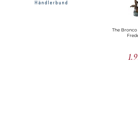
Edgar Degas
Edvard Munch
The Bronco 
Edward Francis McCartan
Fred
Ernst Heinrich Barlach
1.9
Fernando Botero
Franz Bergmann
Franz Xaver Messerschmidt
Frederic Remington
Gaston Lachaise
Gustav Klimt
Harriet Whitney Frishmuth
Hermann Gladenbeck