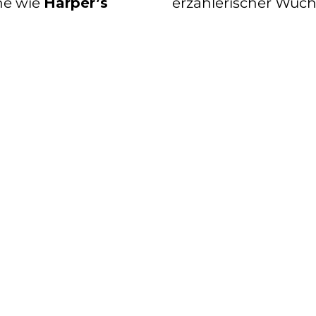
ne wie
Harper’s
erzählerischer Wuch