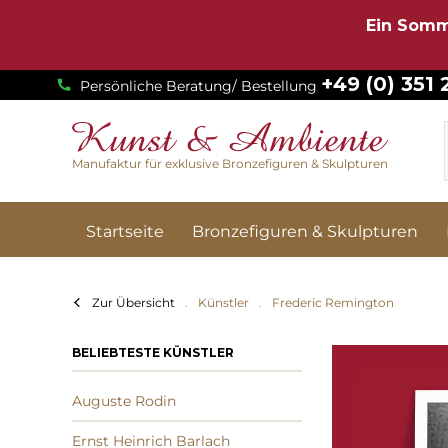
Ein Somm
+49 (0) 351
Persönliche Beratung/ Bestellung
Manufaktur für exklusive Bronzefiguren & Skulpturen
Startseite
Bronzefiguren & Skulpturen
Zur Übersicht
Künstler
Frederic Remington
BELIEBTESTE KÜNSTLER
Auguste Rodin
Ernst Heinrich Barlach