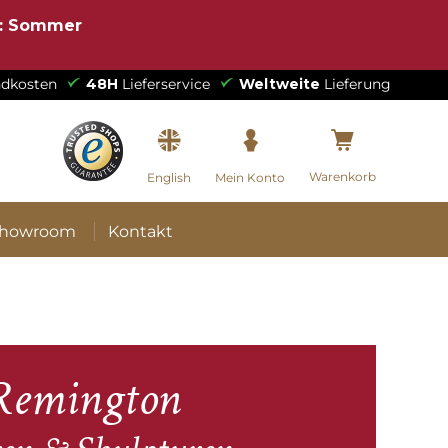
e: Sommer
dkosten
48H
Lieferservice
Weltweite
Lieferung
Warenkorb
English
Mein Konto
howroom
Kontakt
 Remington