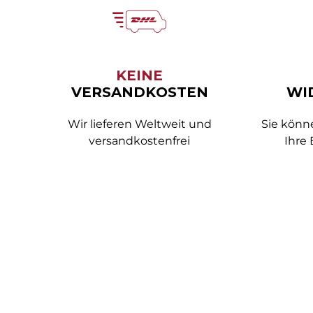
Honoré Daumier
Ivan Mestrovic
KEINE
James Earle Fraser
VERSANDKOSTEN
WI
Jean-Baptiste Carpeaux
Wir lieferen Weltweit und
Sie könn
Jean-Joseph Marie Carriès
versandkostenfrei
Ihre
Johann Philipp Ferdinand
Preiss
Josef Lorenzl
Kunst & Ambiente
Louis Kley
Martin Klein
Michelangelo Buonarroti