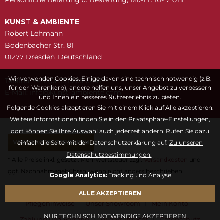
KUNST & AMBIENTE
Robert Lehmann
Bodenbacher Str. 81
01277 Dresden, Deutschland
Wir verwenden Cookies. Einige davon sind technisch notwendig (z.B.
Telefon: +49 (0) 351 205 6447
für den Warenkorb), andere helfen uns, unser Angebot zu verbessern
E-Mail:
snuk@ofni
moc.etneibma-t
und Ihnen ein besseres Nutzererlebnis zu bieten.
Folgende Cookies akzeptieren Sie mit einem Klick auf Alle akzeptieren.
Weitere Informationen finden Sie in den Privatsphäre-Einstellungen,
dort können Sie Ihre Auswahl auch jederzeit ändern. Rufen Sie dazu
VERTRAG WIDERRUFEN
einfach die Seite mit der Datenschutzerklärung auf.
Zu unseren
Datenschutzbestimmungen.
* Alle Preise inkl. gesetzl. Mehrwertsteuer zzgl.
Versandkosten
und
ggf. Nachnahmegebühren, wenn nicht anders beschrieben
Google Analytics:
Tracking und Analyse
Fragen & Antworten
Kontaktformular
Kunstwörterbuch
ALLE AKZEPTIEREN
Pflegehinweise
Unser Showroom
Mein Konto
NUR TECHNISCH NOTWENDIGE AKZEPTIEREN
Zahlung und Versand
Widerrufsrecht
Datenschutz