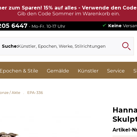
er zum Sparen! 15% auf alles - Verwende den Cod
Gib den Code Sommer im Warenkorb ein.
 205 6447
Keine
Versan
- Mo-Fr. 10-17 Uhr
Suche:
Epochen & Stile
Gemälde
Künstler
Service
S
onze / Akte
EPA-336
Hannah
Skulpt
Artikel-Nr