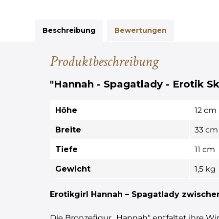
Beschreibung
Bewertungen
Produktbeschreibung
"Hannah - Spagatlady - Erotik Sk
Höhe
12 cm
Breite
33 cm
Tiefe
11 cm
Gewicht
1,5 kg
Erotikgirl Hannah – Spagatlady zwischen
Die Bronzefigur „Hannah“ entfaltet ihre W