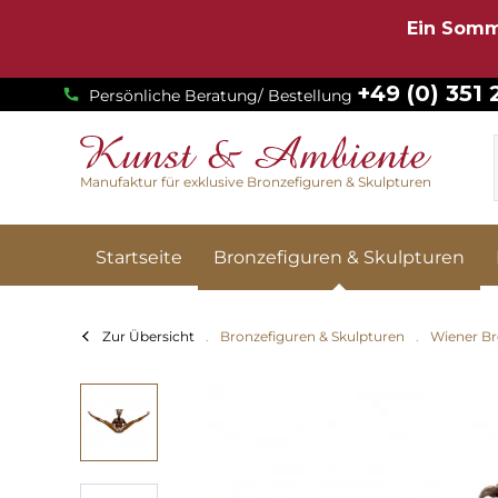
Ein Somm
+49 (0) 351
Persönliche Beratung/ Bestellung
Manufaktur für exklusive Bronzefiguren & Skulpturen
Startseite
Bronzefiguren & Skulpturen
Zur Übersicht
Bronzefiguren & Skulpturen
Wiener Br