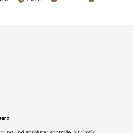
saro
ung und absoluter Kontrolle. Als Erotik