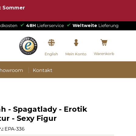
e: Sommer
dkosten
48H
Lieferservice
Weltweite
Lieferung
Warenkorb
English
Mein Konto
howroom
Kontakt
 - Spagatlady - Erotik
ur - Sexy Figur
.:
EPA-336