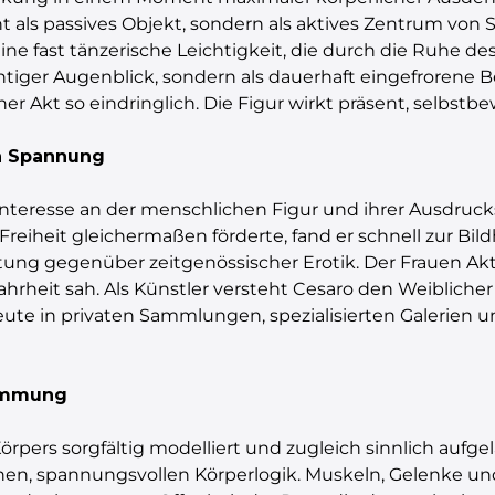
ht als passives Objekt, sondern als aktives Zentrum von
ine fast tänzerische Leichtigkeit, die durch die Ruhe de
üchtiger Augenblick, sondern als dauerhaft eingefroren
r Akt so eindringlich. Die Figur wirkt präsent, selbst
en Spannung
Interesse an der menschlichen Figur und ihrer Ausdruc
Freiheit gleichermaßen förderte, fand er schnell zur Bi
ltung gegenüber zeitgenössischer Erotik. Der Frauen Ak
ahrheit sah. Als Künstler versteht Cesaro den Weiblicher 
eute in privaten Sammlungen, spezialisierten Galerien u
timmung
Körpers sorgfältig modelliert und zugleich sinnlich aufge
ischen, spannungsvollen Körperlogik. Muskeln, Gelenke u