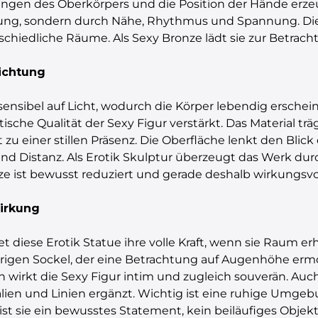
gungen des Oberkörpers und die Position der Hände erzeu
ellung, sondern durch Nähe, Rhythmus und Spannung. Die
rschiedliche Räume. Als Sexy Bronze lädt sie zur Betrac
dichtung
 sensibel auf Licht, wodurch die Körper lebendig erschei
ische Qualität der Sexy Figur verstärkt. Das Material träg
u einer stillen Präsenz. Die Oberfläche lenkt den Blick
nd Distanz. Als Erotik Skulptur überzeugt das Werk dur
nze ist bewusst reduziert und gerade deshalb wirkungsvol
Wirkung
diese Erotik Statue ihre volle Kraft, wenn sie Raum erhäl
rigen Sockel, der eine Betrachtung auf Augenhöhe ermö
irkt die Sexy Figur intim und zugleich souverän. Auch 
ien und Linien ergänzt. Wichtig ist eine ruhige Umgebu
st sie ein bewusstes Statement, kein beiläufiges Objekt