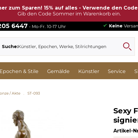
er zum Sparen! 15% auf alles - Verwende den Cod
Gib den Code Sommer im Warenkorb ein.
 205 6447
Keine
Versan
- Mo-Fr. 10-17 Uhr
Suche:
Epochen & Stile
Gemälde
Künstler
Service
S
onze / Akte
ST-093
Sexy F
signie
Artikel-Nr