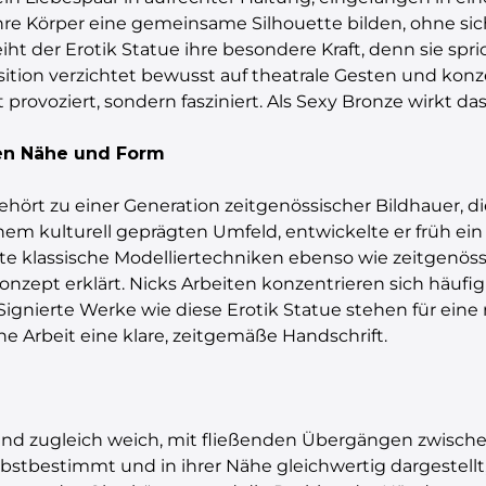
hre Körper eine gemeinsame Silhouette bilden, ohne sich
eiht der Erotik Statue ihre besondere Kraft, denn sie 
ion verzichtet bewusst auf theatrale Gesten und konzen
 provoziert, sondern fasziniert. Als Sexy Bronze wirkt da
hen Nähe und Form
gehört zu einer Generation zeitgenössischer Bildhauer, d
nem kulturell geprägten Umfeld, entwickelte er früh ei
te klassische Modelliertechniken ebenso wie zeitgenöss
zept erklärt. Nicks Arbeiten konzentrieren sich häufig
Signierte Werke wie diese Erotik Statue stehen für eine
ne Arbeit eine klare, zeitgemäße Handschrift.
 und zugleich weich, mit fließenden Übergängen zwisch
bstbestimmt und in ihrer Nähe gleichwertig dargestellt