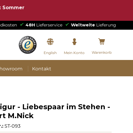
e: Sommer
dkosten
48H
Lieferservice
Weltweite
Lieferung
Warenkorb
English
Mein Konto
howroom
Kontakt
igur - Liebespaar im Stehen -
rt M.Nick
.:
ST-093