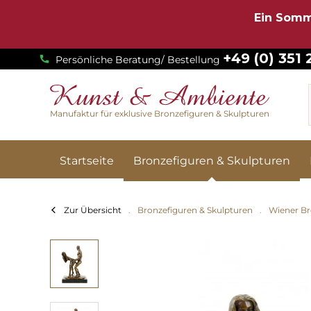
Ein Somm
+49 (0) 351
Persönliche Beratung/ Bestellung
Manufaktur für exklusive Bronzefiguren & Skulpturen
Startseite
Bronzefiguren & Skulpturen
Zur Übersicht
Bronzefiguren & Skulpturen
Wiener Br