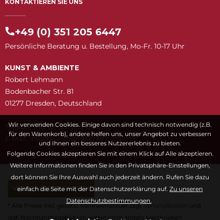
KONTAKTIEREN SIE UNS
+49 (0) 351 205 6447
Persönliche Beratung u. Bestellung, Mo-Fr. 10-17 Uhr
KUNST & AMBIENTE
Robert Lehmann
Bodenbacher Str. 81
01277 Dresden, Deutschland
Wir verwenden Cookies. Einige davon sind technisch notwendig (z.B.
Telefon: +49 (0) 351 205 6447
für den Warenkorb), andere helfen uns, unser Angebot zu verbessern
E-Mail:
snuk@ofni
moc.etneibma-t
und Ihnen ein besseres Nutzererlebnis zu bieten.
Folgende Cookies akzeptieren Sie mit einem Klick auf Alle akzeptieren.
Weitere Informationen finden Sie in den Privatsphäre-Einstellungen,
dort können Sie Ihre Auswahl auch jederzeit ändern. Rufen Sie dazu
VERTRAG WIDERRUFEN
einfach die Seite mit der Datenschutzerklärung auf.
Zu unseren
Datenschutzbestimmungen.
* Alle Preise inkl. gesetzl. Mehrwertsteuer zzgl.
Versandkosten
und
ggf. Nachnahmegebühren, wenn nicht anders beschrieben