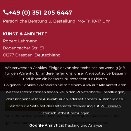
+49 (0) 351 205 6447
Persönliche Beratung u. Bestellung, Mo-Fr. 10-17 Uhr
KUNST & AMBIENTE
Robert Lehmann
Bodenbacher Str. 81
01277 Dresden, Deutschland
Wir verwenden Cookies. Einige davon sind technisch notwendig (z.B.
Telefon: +49 (0) 351 205 6447
für den Warenkorb), andere helfen uns, unser Angebot zu verbessern
E-Mail:
snuk@ofni
moc.etneibma-t
und Ihnen ein besseres Nutzererlebnis zu bieten.
Folgende Cookies akzeptieren Sie mit einem Klick auf Alle akzeptieren.
Weitere Informationen finden Sie in den Privatsphäre-Einstellungen,
dort können Sie Ihre Auswahl auch jederzeit ändern. Rufen Sie dazu
VERTRAG WIDERRUFEN
einfach die Seite mit der Datenschutzerklärung auf.
Zu unseren
Datenschutzbestimmungen.
* Alle Preise inkl. gesetzl. Mehrwertsteuer zzgl.
Versandkosten
und
ggf. Nachnahmegebühren, wenn nicht anders beschrieben
Google Analytics:
Tracking und Analyse