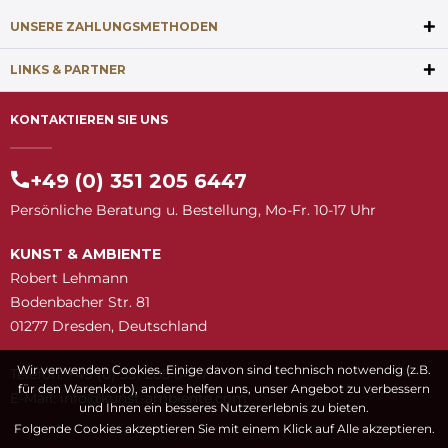
UNSERE ZAHLUNGSMETHODEN
LINKS & PARTNER
KONTAKTIEREN SIE UNS
+49 (0) 351 205 6447
Persönliche Beratung u. Bestellung, Mo-Fr. 10-17 Uhr
KUNST & AMBIENTE
Robert Lehmann
Bodenbacher Str. 81
01277 Dresden, Deutschland
Wir verwenden Cookies. Einige davon sind technisch notwendig (z.B.
Telefon: +49 (0) 351 205 6447
für den Warenkorb), andere helfen uns, unser Angebot zu verbessern
E-Mail:
snuk@ofni
moc.etneibma-t
und Ihnen ein besseres Nutzererlebnis zu bieten.
Folgende Cookies akzeptieren Sie mit einem Klick auf Alle akzeptieren.