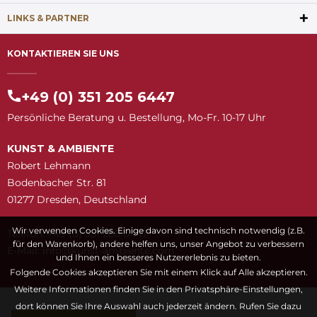
LINKS & PARTNER
KONTAKTIEREN SIE UNS
+49 (0) 351 205 6447
Persönliche Beratung u. Bestellung, Mo-Fr. 10-17 Uhr
KUNST & AMBIENTE
Robert Lehmann
Bodenbacher Str. 81
01277 Dresden, Deutschland
Wir verwenden Cookies. Einige davon sind technisch notwendig (z.B.
Telefon: +49 (0) 351 205 6447
für den Warenkorb), andere helfen uns, unser Angebot zu verbessern
E-Mail:
snuk@ofni
moc.etneibma-t
und Ihnen ein besseres Nutzererlebnis zu bieten.
Folgende Cookies akzeptieren Sie mit einem Klick auf Alle akzeptieren.
Weitere Informationen finden Sie in den Privatsphäre-Einstellungen,
dort können Sie Ihre Auswahl auch jederzeit ändern. Rufen Sie dazu