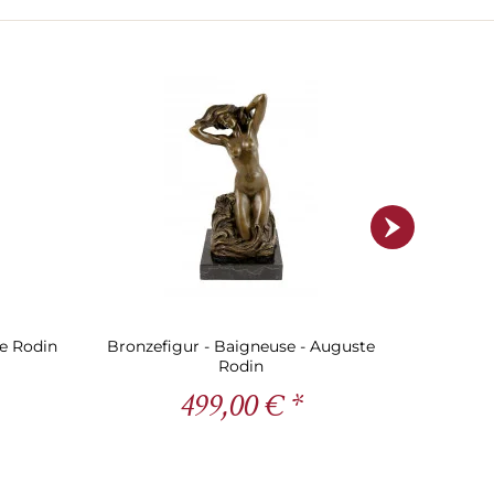
e Rodin
Bronzefigur - Baigneuse - Auguste
Moderne 
Rodin
499,00 € *