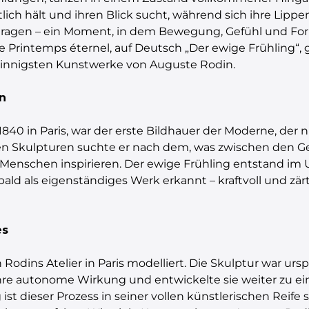
ich hält und ihren Blick sucht, während sich ihre Lippe
tragen – ein Moment, in dem Bewegung, Gefühl und For
 Le Printemps éternel, auf Deutsch „Der ewige Frühling“
d innigsten Kunstwerke von Auguste Rodin.
n
40 in Paris, war der erste Bildhauer der Moderne, der 
nen Skulpturen suchte er nach dem, was zwischen den Ge
on Menschen inspirieren. Der ewige Frühling entstand 
d als eigenständiges Werk erkannt – kraftvoll und zärtli
es
Rodins Atelier in Paris modelliert. Die Skulptur war urs
re autonome Wirkung und entwickelte sie weiter zu ei
t dieser Prozess in seiner vollen künstlerischen Reife s