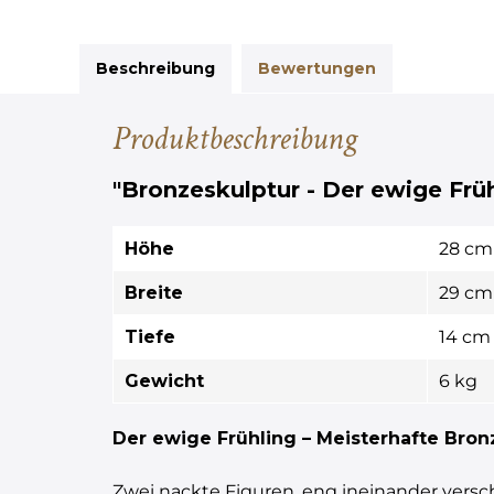
Beschreibung
Bewertungen
Produktbeschreibung
"Bronzeskulptur - Der ewige Früh
Höhe
28 cm
Breite
29 cm
Tiefe
14 cm
Gewicht
6 kg
Der ewige Frühling – Meisterhafte Bron
Zwei nackte Figuren, eng ineinander versc