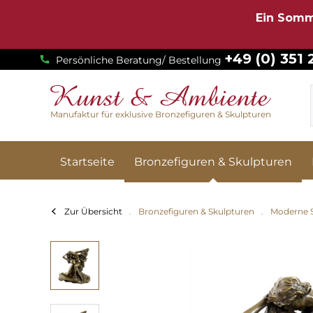
Ein Somm
+49 (0) 351
Persönliche Beratung/ Bestellung
Manufaktur für exklusive Bronzefiguren & Skulpturen
Startseite
Bronzefiguren & Skulpturen
Zur Übersicht
Bronzefiguren & Skulpturen
Moderne 