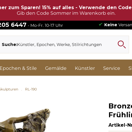
er zum Sparen! 15% auf alles - Verwende den Cod
Gib den Code Sommer im Warenkorb ein.
 205 6447
Keine
Versan
- Mo-Fr. 10-17 Uhr
Suche:
Epochen & Stile
Gemälde
Künstler
Service
S
Skulpturen
RL-190
Bronz
Frühli
Artikel-Nr