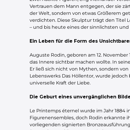
Vertrauen dem Mann entgegen, der sie zärtl
der Welt, sondern von etwas Größerem ge
verdichten. Diese Skulptur trägt den Titel
– und bis heute eines der sinnlichsten un
Ein Leben für die Form des Unsichtbare
Auguste Rodin, geboren am 12. November 18
das Innere sichtbar machen wollte. In sei
Er ließ sich nicht von Mythen, sondern v
Lebenswerks Das Höllentor, wurde jedoch bal
universelle Kraft der Liebe.
Die Geburt eines unvergänglichen Bild
Le Printemps éternel wurde im Jahr 1884 in 
Figurenensembles, doch Rodin erkannte ih
vorliegenden signierten Bronzeausführung is