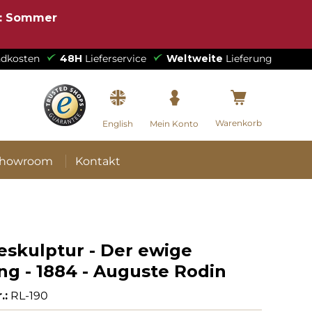
e: Sommer
dkosten
48H
Lieferservice
Weltweite
Lieferung
Warenkorb
English
Mein Konto
howroom
Kontakt
eskulptur - Der ewige
ng - 1884 - Auguste Rodin
.:
RL-190