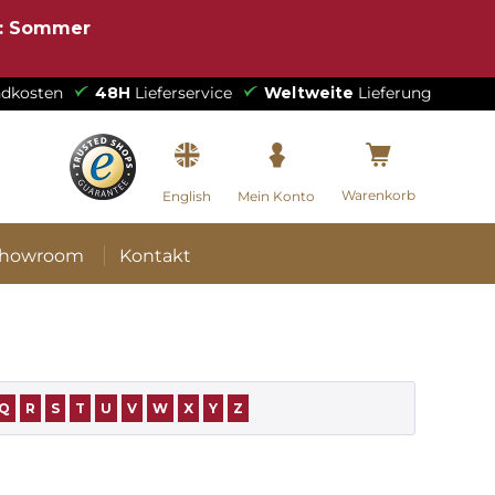
e: Sommer
dkosten
48H
Lieferservice
Weltweite
Lieferung
Warenkorb
English
Mein Konto
howroom
Kontakt
Q
R
S
T
U
V
W
X
Y
Z