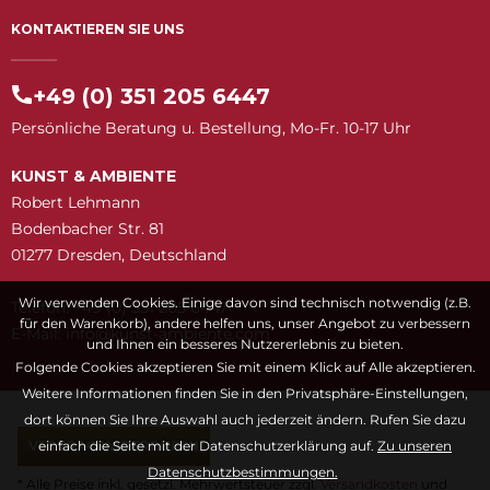
KONTAKTIEREN SIE UNS
+49 (0) 351 205 6447
Persönliche Beratung u. Bestellung, Mo-Fr. 10-17 Uhr
KUNST & AMBIENTE
Robert Lehmann
Bodenbacher Str. 81
01277 Dresden, Deutschland
Wir verwenden Cookies. Einige davon sind technisch notwendig (z.B.
Telefon: +49 (0) 351 205 6447
für den Warenkorb), andere helfen uns, unser Angebot zu verbessern
E-Mail:
snuk@ofni
moc.etneibma-t
und Ihnen ein besseres Nutzererlebnis zu bieten.
Folgende Cookies akzeptieren Sie mit einem Klick auf Alle akzeptieren.
Weitere Informationen finden Sie in den Privatsphäre-Einstellungen,
dort können Sie Ihre Auswahl auch jederzeit ändern. Rufen Sie dazu
VERTRAG WIDERRUFEN
einfach die Seite mit der Datenschutzerklärung auf.
Zu unseren
Datenschutzbestimmungen.
* Alle Preise inkl. gesetzl. Mehrwertsteuer zzgl.
Versandkosten
und