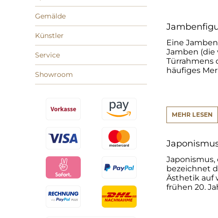
Gemälde
Jambenfigu
Künstler
Eine Jambenfi
Jamben (die 
Service
Türrahmens od
häufiges Merk
Showroom
MEHR LESEN
Japonismu
Japonismus, 
bezeichnet d
Ästhetik auf 
frühen 20. Ja