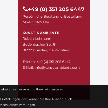
+49 (0) 351 205 6447
Persönliche Beratung u. Bestellung,
Mo-Fr. 10-17 Uhr
KUNST & AMBIENTE
Robert Lehmann
Bodenbacher Str. 81
01277 Dresden, Deutschland
Telefon: +49 (0) 351 205 6447
E-Mail:
snuk@ofni
moc.etneibma-t
gebot zu verbessern und Ihnen ein besseres
e-Einstellungen, dort können Sie Ihre Auswahl auch
tenschutzbestimmungen.