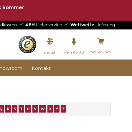
e: Sommer
dkosten
48H
Lieferservice
Weltweite
Lieferung
Warenkorb
English
Mein Konto
howroom
Kontakt
Q
R
S
T
U
V
W
X
Y
Z