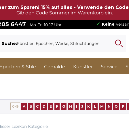
er zum Sparen! 15% auf alles - Verwende den Cod
Gib den Code Sommer im Warenkorb ein.
 205 6447
Keine
Versan
- Mo-Fr. 10-17 Uhr
Suche:
Epochen & Stile
Gemälde
Künstler
Service
S
0-9
A
B
C
D
E
F
G
H
I
J
K
L
M
N
O
P
dieser Lexikon Kategorie