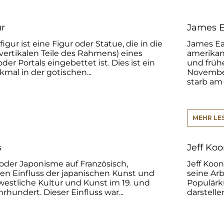
r
James E
gur ist eine Figur oder Statue, die in die
James Ea
vertikalen Teile des Rahmens) eines
amerikan
er Portals eingebettet ist. Dies ist ein
und früh
mal in der gotischen...
November
starb am 11
MEHR LE
s
Jeff Ko
oder Japonisme auf Französisch,
Jeff Koon
en Einfluss der japanischen Kunst und
seine Arb
westliche Kultur und Kunst im 19. und
Populärk
hrhundert. Dieser Einfluss war...
darstelle