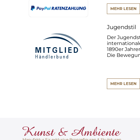
MEHR LESEN
Jugendstil
Der Jugendsti
internationa
1890er Jahre
Die Bewegung
MEHR LESEN
Manufaktur für exklusive Bronzefiguren & Skulpturen