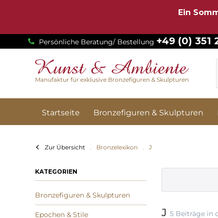
Ein Somm
+49 (0) 351
Persönliche Beratung/ Bestellung
Manufaktur für exklusive Bronzefiguren & Skulpturen
Startseite
Bronzefiguren & Skulpturen
Zur Übersicht
Bronzelexikon
J
KATEGORIEN
Bronzefiguren & Skulpturen
J
5 Beiträge in 
Epochen & Stile