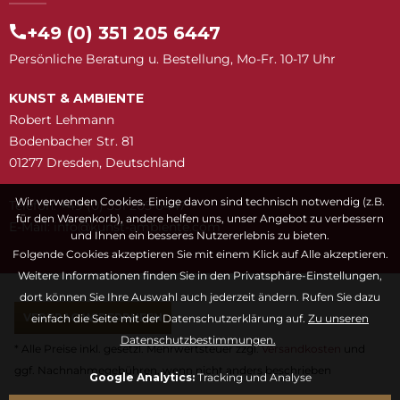
+49 (0) 351 205 6447
Persönliche Beratung u. Bestellung, Mo-Fr. 10-17 Uhr
KUNST & AMBIENTE
Robert Lehmann
Bodenbacher Str. 81
01277 Dresden, Deutschland
Wir verwenden Cookies. Einige davon sind technisch notwendig (z.B.
Telefon: +49 (0) 351 205 6447
für den Warenkorb), andere helfen uns, unser Angebot zu verbessern
E-Mail:
snuk@ofni
moc.etneibma-t
und Ihnen ein besseres Nutzererlebnis zu bieten.
Folgende Cookies akzeptieren Sie mit einem Klick auf Alle akzeptieren.
Weitere Informationen finden Sie in den Privatsphäre-Einstellungen,
dort können Sie Ihre Auswahl auch jederzeit ändern. Rufen Sie dazu
VERTRAG WIDERRUFEN
einfach die Seite mit der Datenschutzerklärung auf.
Zu unseren
Datenschutzbestimmungen.
* Alle Preise inkl. gesetzl. Mehrwertsteuer zzgl.
Versandkosten
und
ggf. Nachnahmegebühren, wenn nicht anders beschrieben
Google Analytics:
Tracking und Analyse