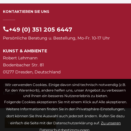
KONTAKTIEREN SIE UNS
+49 (0) 351 205 6447
Persönliche Beratung u. Bestellung, Mo-Fr. 10-17 Uhr
KUNST & AMBIENTE
Robert Lehmann
Bodenbacher Str. 81
01277 Dresden, Deutschland
Wir verwenden Cookies. Einige davon sind technisch notwendig (z.B.
Telefon: +49 (0) 351 205 6447
für den Warenkorb), andere helfen uns, unser Angebot zu verbessern
E-Mail:
snuk@ofni
moc.etneibma-t
und Ihnen ein besseres Nutzererlebnis zu bieten.
Folgende Cookies akzeptieren Sie mit einem Klick auf Alle akzeptieren.
Weitere Informationen finden Sie in den Privatsphäre-Einstellungen,
dort können Sie Ihre Auswahl auch jederzeit ändern. Rufen Sie dazu
VERTRAG WIDERRUFEN
einfach die Seite mit der Datenschutzerklärung auf.
Zu unseren
Datenschutzbestimmungen.