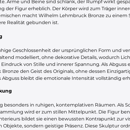
erte. Arme und Beine sind schlank, der Rumpf wirkt gespa
 der Figur erheblich. Der Körper wird zum Träger inner
emischen macht Wilhelm Lehmbruck Bronze zu einem Sc
ßere Realität gebunden ist.
g
uhige Geschlossenheit der ursprünglichen Form und verl
haltend modelliert, ohne dekorative Details, wodurch Lic
n Eindruck von Stille und innerer Spannung. Als Abguss
onze den Geist des Originals, ohne dessen Einzigartig
 Abguss bleibt die emotionale Intensität vollständig erh
rkung
 besonders in ruhigen, kontemplativen Räumen. Als Solit
ammlung wird er zum stillen Mittelpunkt. Die Figur be
terieurs bildet sie einen bewussten Kontrapunkt zur v
 Objekte, sondern geistige Präsenz. Diese Skulptur or