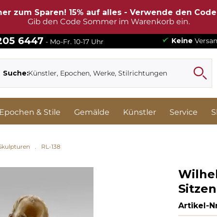
er zum Sparen! 15% auf alles - Verwende den Cod
Gib den Code Sommer im Warenkorb ein.
 205 6447
Keine
Versan
- Mo-Fr. 10-17 Uhr
Suche:
Epochen & Stile
Gemälde
Künstler
Service
S
Skulpturen
RL-138
Wilhe
Sitzen
Artikel-Nr