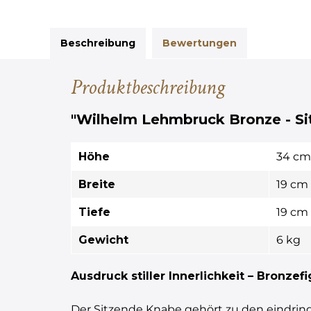
Beschreibung
Bewertungen
Produktbeschreibung
"Wilhelm Lehmbruck Bronze - Si
Höhe
34 cm
Breite
19 cm
Tiefe
19 cm
Gewicht
6 kg
Ausdruck stiller Innerlichkeit – Bronze
Der Sitzende Knabe gehört zu den eindring