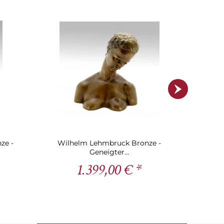
ze -
Wilhelm Lehmbruck Bronze -
Wilhelm 
Geneigter...
1.399,00 € *