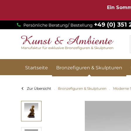
Ein Somm
+49 (0) 351
Persönliche Beratung/ Bestellung
Manufaktur für exklusive Bronzefiguren & Skulpturen
Startseite
Bronzefiguren & Skulpturen
Zur Übersicht
Bronzefiguren & Skulpturen
Moderne 