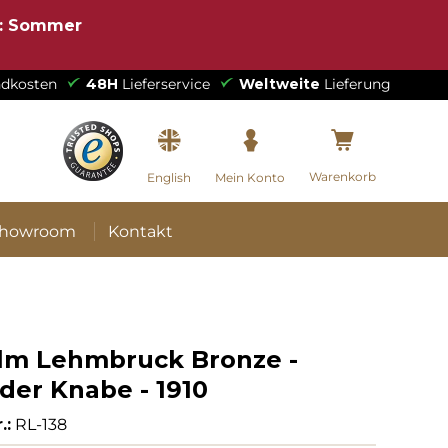
e: Sommer
dkosten
48H
Lieferservice
Weltweite
Lieferung
Warenkorb
English
Mein Konto
howroom
Kontakt
lm Lehmbruck Bronze -
der Knabe - 1910
.:
RL-138