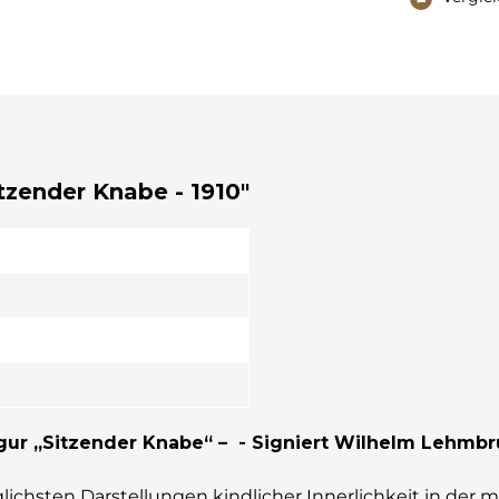
tzender Knabe - 1910"
figur „Sitzender Knabe“ – - Signiert Wilhelm Lehmb
lichsten Darstellungen kindlicher Innerlichkeit in der