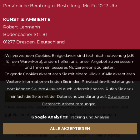
Persönliche Beratung u. Bestellung, Mo-Fr. 10-17 Uhr
KUNST & AMBIENTE
Robert Lehmann
Bodenbacher Str. 81
01277 Dresden, Deutschland
Wir verwenden Cookies. Einige davon sind technisch notwendig (z.B.
Telefon: +49 (0) 351 205 6447
für den Warenkorb), andere helfen uns, unser Angebot zu verbessern
E-Mail:
snuk@ofni
moc.etneibma-t
und Ihnen ein besseres Nutzererlebnis zu bieten.
Folgende Cookies akzeptieren Sie mit einem Klick auf Alle akzeptieren.
Weitere Informationen finden Sie in den Privatsphäre-Einstellungen,
dort können Sie Ihre Auswahl auch jederzeit ändern. Rufen Sie dazu
VERTRAG WIDERRUFEN
einfach die Seite mit der Datenschutzerklärung auf.
Zu unseren
Datenschutzbestimmungen.
* Alle Preise inkl. gesetzl. Mehrwertsteuer zzgl.
Versandkosten
und
ggf. Nachnahmegebühren, wenn nicht anders beschrieben
Google Analytics:
Tracking und Analyse
Fragen & Antworten
Kontaktformular
Kunstwörterbuch
ALLE AKZEPTIEREN
Pflegehinweise
Unser Showroom
Mein Konto