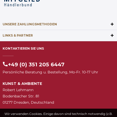
UNSERE ZAHLUNGSMETHODEN
LINKS & PARTNER
KONTAKTIEREN SIE UNS
+49 (0) 351 205 6447
Persönliche Beratung u. Bestellung, Mo-Fr. 10-17 Uhr
KUNST & AMBIENTE
Robert Lehmann
Bodenbacher Str. 81
01277 Dresden, Deutschland
Wir verwenden Cookies. Einige davon sind technisch notwendig (z.B.
Telefon: +49 (0) 351 205 6447