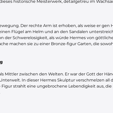
ieses historische Meisterwerk, detailgetreu im Wachs
ewegung. Der rechte Arm ist erhoben, als weise er gen
 feinen Flügel am Helm und an den Sandalen unterstrei
usion der Schwerelosigkeit, als würde Hermes von göttli
äche machen sie zu einer Bronze-figur Garten, die sowo
ng
als Mittler zwischen den Welten. Er war der Gott der Hä
Unterwelt. In dieser Hermes Skulptur verschmelzen all d
igur strahlt eine ungebrochene Lebendigkeit aus, die s
.