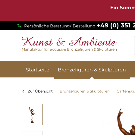
Ein Somm
+49 (0) 351
Persönliche Beratung/ Bestellung
Manufaktur für exklusive Bronzefiguren & Skulpturen
Startseite
Bronzefiguren & Skulpturen
Zur Übersicht
Bronzefiguren & Skulpturen
Gartensku