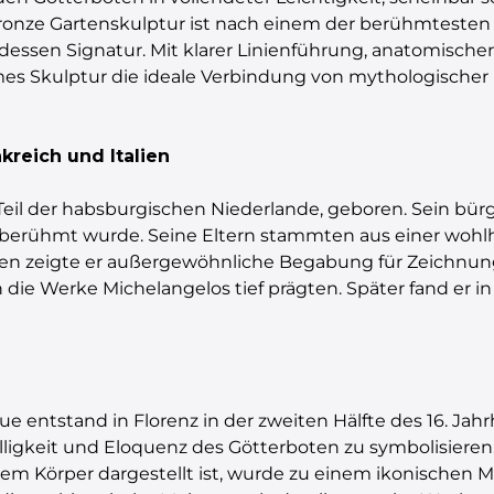
 Bronze Gartenskulptur ist nach einem der berühmtesten
dessen Signatur. Mit klarer Linienführung, anatomische
s Skulptur die ideale Verbindung von mythologischer 
reich und Italien
eil der habsburgischen Niederlande, geboren. Sein bür
r berühmt wurde. Seine Eltern stammten aus einer wohlh
en zeigte er außergewöhnliche Begabung für Zeichnung 
 die Werke Michelangelos tief prägten. Später fand er in
 entstand in Florenz in der zweiten Hälfte des 16. Jahr
elligkeit und Eloquenz des Götterboten zu symbolisieren
Körper dargestellt ist, wurde zu einem ikonischen Mot