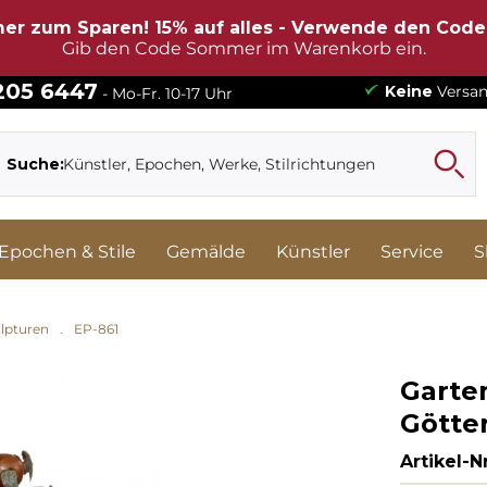
er zum Sparen! 15% auf alles - Verwende den Cod
Gib den Code Sommer im Warenkorb ein.
 205 6447
Keine
Versan
- Mo-Fr. 10-17 Uhr
Suche:
Epochen & Stile
Gemälde
Künstler
Service
S
lpturen
EP-861
Garte
Götte
Artikel-Nr