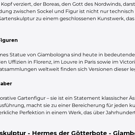
opf verziert, der Boreas, den Gott des Nordwinds, darstel
dung zwischen Sockel und Figur ist nicht nur technisc
 Gartenskulptur zu einem geschlossenen Kunstwerk, das
Figuren
ermes Statue von Giambologna sind heute in bedeute
en Uffizien in Florenz, im Louvre in Paris sowie im Vict
atsammlungen weltweit finden sich Versionen dieser l
haber
rative Gartenfigur – sie ist ein Statement klassischer Ä
führung, macht sie zu einer Bereicherung für jeden kun
rkliche Perfektion in einem Werk, das über Jahrhundert
nskulptur - Hermes der Götterbote - Giam