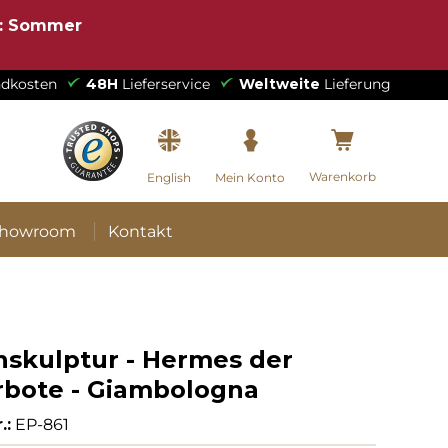
e: Sommer
dkosten
48H
Lieferservice
Weltweite
Lieferung
Warenkorb
English
Mein Konto
howroom
Kontakt
nskulptur - Hermes der
rbote - Giambologna
.:
EP-861