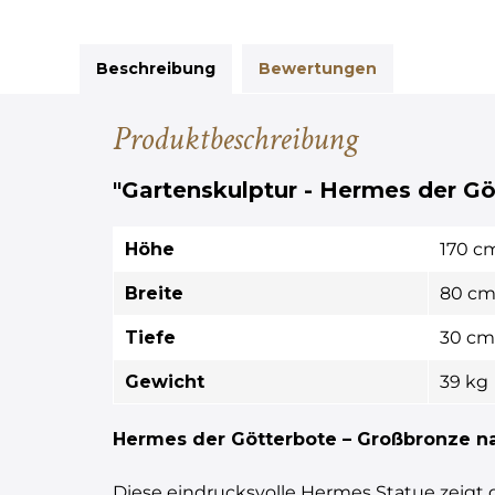
Beschreibung
Bewertungen
Produktbeschreibung
"Gartenskulptur - Hermes der G
Höhe
170 c
Breite
80 c
Tiefe
30 cm
Gewicht
39 kg
Hermes der Götterbote – Großbronze na
Diese eindrucksvolle Hermes Statue zeigt 