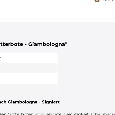
ötterbote - Giambologna"
m
m
ch Giambologna - Signiert
den Götterboten in vollendeter Leichtigkeit, scheinbar