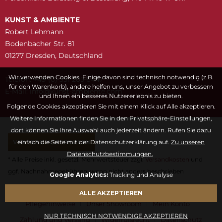
KUNST & AMBIENTE
Robert Lehmann
Bodenbacher Str. 81
01277 Dresden, Deutschland
Wir verwenden Cookies. Einige davon sind technisch notwendig (z.B.
Telefon: +49 (0) 351 205 6447
für den Warenkorb), andere helfen uns, unser Angebot zu verbessern
E-Mail:
snuk@ofni
moc.etneibma-t
und Ihnen ein besseres Nutzererlebnis zu bieten.
Folgende Cookies akzeptieren Sie mit einem Klick auf Alle akzeptieren.
Weitere Informationen finden Sie in den Privatsphäre-Einstellungen,
dort können Sie Ihre Auswahl auch jederzeit ändern. Rufen Sie dazu
VERTRAG WIDERRUFEN
einfach die Seite mit der Datenschutzerklärung auf.
Zu unseren
Datenschutzbestimmungen.
* Alle Preise inkl. gesetzl. Mehrwertsteuer zzgl.
Versandkosten
und
ggf. Nachnahmegebühren, wenn nicht anders beschrieben
Google Analytics:
Tracking und Analyse
Fragen & Antworten
Kontaktformular
Kunstwörterbuch
ALLE AKZEPTIEREN
Pflegehinweise
Unser Showroom
Mein Konto
NUR TECHNISCH NOTWENDIGE AKZEPTIEREN
Zahlung und Versand
Widerrufsrecht
Datenschutz