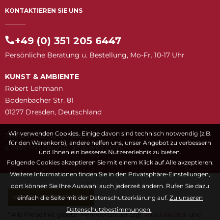
KONTAKTIEREN SIE UNS
+49 (0) 351 205 6447
Persönliche Beratung u. Bestellung, Mo-Fr. 10-17 Uhr
KUNST & AMBIENTE
Robert Lehmann
Bodenbacher Str. 81
01277 Dresden, Deutschland
Wir verwenden Cookies. Einige davon sind technisch notwendig (z.B.
Telefon: +49 (0) 351 205 6447
für den Warenkorb), andere helfen uns, unser Angebot zu verbessern
E-Mail:
snuk@ofni
moc.etneibma-t
und Ihnen ein besseres Nutzererlebnis zu bieten.
Folgende Cookies akzeptieren Sie mit einem Klick auf Alle akzeptieren.
Weitere Informationen finden Sie in den Privatsphäre-Einstellungen,
dort können Sie Ihre Auswahl auch jederzeit ändern. Rufen Sie dazu
VERTRAG WIDERRUFEN
einfach die Seite mit der Datenschutzerklärung auf.
Zu unseren
Datenschutzbestimmungen.
* Alle Preise inkl. gesetzl. Mehrwertsteuer zzgl.
Versandkosten
und