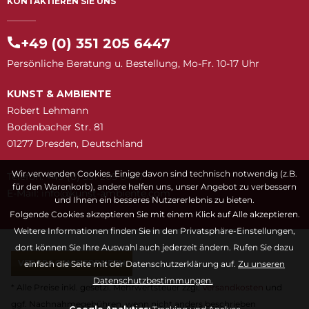
KONTAKTIEREN SIE UNS
+49 (0) 351 205 6447
Persönliche Beratung u. Bestellung, Mo-Fr. 10-17 Uhr
KUNST & AMBIENTE
Robert Lehmann
Bodenbacher Str. 81
01277 Dresden, Deutschland
Wir verwenden Cookies. Einige davon sind technisch notwendig (z.B.
Telefon: +49 (0) 351 205 6447
für den Warenkorb), andere helfen uns, unser Angebot zu verbessern
E-Mail:
snuk@ofni
moc.etneibma-t
und Ihnen ein besseres Nutzererlebnis zu bieten.
Folgende Cookies akzeptieren Sie mit einem Klick auf Alle akzeptieren.
Weitere Informationen finden Sie in den Privatsphäre-Einstellungen,
dort können Sie Ihre Auswahl auch jederzeit ändern. Rufen Sie dazu
VERTRAG WIDERRUFEN
einfach die Seite mit der Datenschutzerklärung auf.
Zu unseren
Datenschutzbestimmungen.
* Alle Preise inkl. gesetzl. Mehrwertsteuer zzgl.
Versandkosten
und
ggf. Nachnahmegebühren, wenn nicht anders beschrieben