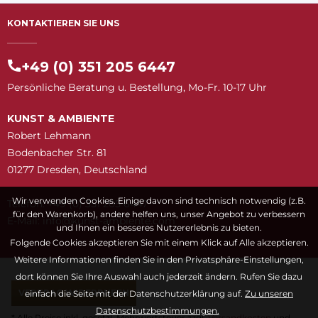
KONTAKTIEREN SIE UNS
+49 (0) 351 205 6447
Persönliche Beratung u. Bestellung, Mo-Fr. 10-17 Uhr
KUNST & AMBIENTE
Robert Lehmann
Bodenbacher Str. 81
01277 Dresden, Deutschland
Wir verwenden Cookies. Einige davon sind technisch notwendig (z.B.
Telefon: +49 (0) 351 205 6447
für den Warenkorb), andere helfen uns, unser Angebot zu verbessern
E-Mail:
snuk@ofni
moc.etneibma-t
und Ihnen ein besseres Nutzererlebnis zu bieten.
Folgende Cookies akzeptieren Sie mit einem Klick auf Alle akzeptieren.
Weitere Informationen finden Sie in den Privatsphäre-Einstellungen,
dort können Sie Ihre Auswahl auch jederzeit ändern. Rufen Sie dazu
VERTRAG WIDERRUFEN
einfach die Seite mit der Datenschutzerklärung auf.
Zu unseren
Datenschutzbestimmungen.
* Alle Preise inkl. gesetzl. Mehrwertsteuer zzgl.
Versandkosten
und