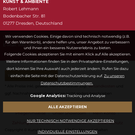
KUNST & AMBIENTE
Robert Lehmann
Bodenbacher Str. 81
01277 Dresden, Deutschland
Wir verwenden Cookies. Einige davon sind technisch notwendig (z.B.
Telefon: +49 (0) 351 205 6447
für den Warenkorb), andere helfen uns, unser Angebot zu verbessern
E-Mail:
snuk@ofni
moc.etneibma-t
und Ihnen ein besseres Nutzererlebnis zu bieten.
Folgende Cookies akzeptieren Sie mit einem Klick auf Alle akzeptieren.
Weitere Informationen finden Sie in den Privatsphäre-Einstellungen,
dort können Sie Ihre Auswahl auch jederzeit ändern. Rufen Sie dazu
VERTRAG WIDERRUFEN
einfach die Seite mit der Datenschutzerklärung auf.
Zu unseren
Datenschutzbestimmungen.
* Alle Preise inkl. gesetzl. Mehrwertsteuer zzgl.
Versandkosten
und
ggf. Nachnahmegebühren, wenn nicht anders beschrieben
Google Analytics:
Tracking und Analyse
Fragen & Antworten
Kontaktformular
Kunstwörterbuch
ALLE AKZEPTIEREN
Pflegehinweise
Unser Showroom
Mein Konto
NUR TECHNISCH NOTWENDIGE AKZEPTIEREN
Zahlung und Versand
Widerrufsrecht
Datenschutz
Copyright © Kunst & Ambiente - Alle Rechte vorbehalten
INDIVIDUELLE EINSTELLUNGEN