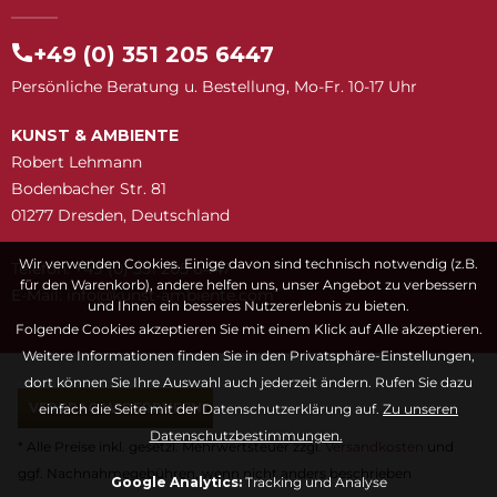
+49 (0) 351 205 6447
Persönliche Beratung u. Bestellung, Mo-Fr. 10-17 Uhr
KUNST & AMBIENTE
Robert Lehmann
Bodenbacher Str. 81
01277 Dresden, Deutschland
Wir verwenden Cookies. Einige davon sind technisch notwendig (z.B.
Telefon: +49 (0) 351 205 6447
für den Warenkorb), andere helfen uns, unser Angebot zu verbessern
E-Mail:
snuk@ofni
moc.etneibma-t
und Ihnen ein besseres Nutzererlebnis zu bieten.
Folgende Cookies akzeptieren Sie mit einem Klick auf Alle akzeptieren.
Weitere Informationen finden Sie in den Privatsphäre-Einstellungen,
dort können Sie Ihre Auswahl auch jederzeit ändern. Rufen Sie dazu
VERTRAG WIDERRUFEN
einfach die Seite mit der Datenschutzerklärung auf.
Zu unseren
Datenschutzbestimmungen.
* Alle Preise inkl. gesetzl. Mehrwertsteuer zzgl.
Versandkosten
und
ggf. Nachnahmegebühren, wenn nicht anders beschrieben
Google Analytics:
Tracking und Analyse