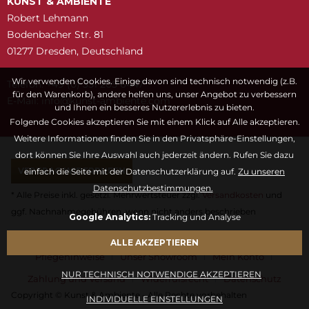
KUNST & AMBIENTE
Robert Lehmann
Bodenbacher Str. 81
01277 Dresden, Deutschland
Wir verwenden Cookies. Einige davon sind technisch notwendig (z.B.
Telefon: +49 (0) 351 205 6447
für den Warenkorb), andere helfen uns, unser Angebot zu verbessern
E-Mail:
snuk@ofni
moc.etneibma-t
und Ihnen ein besseres Nutzererlebnis zu bieten.
Folgende Cookies akzeptieren Sie mit einem Klick auf Alle akzeptieren.
Weitere Informationen finden Sie in den Privatsphäre-Einstellungen,
dort können Sie Ihre Auswahl auch jederzeit ändern. Rufen Sie dazu
VERTRAG WIDERRUFEN
einfach die Seite mit der Datenschutzerklärung auf.
Zu unseren
Datenschutzbestimmungen.
* Alle Preise inkl. gesetzl. Mehrwertsteuer zzgl.
Versandkosten
und
ggf. Nachnahmegebühren, wenn nicht anders beschrieben
Google Analytics:
Tracking und Analyse
Fragen & Antworten
Kontaktformular
Kunstwörterbuch
ALLE AKZEPTIEREN
Pflegehinweise
Unser Showroom
Mein Konto
NUR TECHNISCH NOTWENDIGE AKZEPTIEREN
Zahlung und Versand
Widerrufsrecht
Datenschutz
Copyright © Kunst & Ambiente - Alle Rechte vorbehalten
INDIVIDUELLE EINSTELLUNGEN