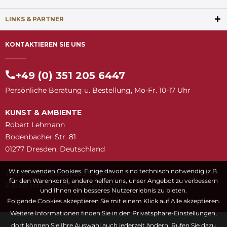
LINKS & PARTNER
KONTAKTIEREN SIE UNS
+49 (0) 351 205 6447
Persönliche Beratung u. Bestellung, Mo-Fr. 10-17 Uhr
KUNST & AMBIENTE
Robert Lehmann
Bodenbacher Str. 81
01277 Dresden, Deutschland
Wir verwenden Cookies. Einige davon sind technisch notwendig (z.B.
Telefon: +49 (0) 351 205 6447
für den Warenkorb), andere helfen uns, unser Angebot zu verbessern
E-Mail:
snuk@ofni
moc.etneibma-t
und Ihnen ein besseres Nutzererlebnis zu bieten.
Folgende Cookies akzeptieren Sie mit einem Klick auf Alle akzeptieren.
Weitere Informationen finden Sie in den Privatsphäre-Einstellungen,
dort können Sie Ihre Auswahl auch jederzeit ändern. Rufen Sie dazu