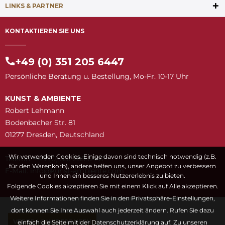
LINKS & PARTNER
KONTAKTIEREN SIE UNS
+49 (0) 351 205 6447
Persönliche Beratung u. Bestellung, Mo-Fr. 10-17 Uhr
KUNST & AMBIENTE
Robert Lehmann
Bodenbacher Str. 81
01277 Dresden, Deutschland
Wir verwenden Cookies. Einige davon sind technisch notwendig (z.B.
Telefon: +49 (0) 351 205 6447
für den Warenkorb), andere helfen uns, unser Angebot zu verbessern
E-Mail:
snuk@ofni
moc.etneibma-t
und Ihnen ein besseres Nutzererlebnis zu bieten.
Folgende Cookies akzeptieren Sie mit einem Klick auf Alle akzeptieren.
Weitere Informationen finden Sie in den Privatsphäre-Einstellungen,
dort können Sie Ihre Auswahl auch jederzeit ändern. Rufen Sie dazu
VERTRAG WIDERRUFEN
einfach die Seite mit der Datenschutzerklärung auf.
Zu unseren