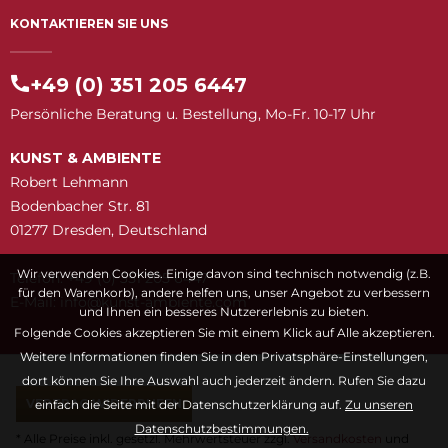
KONTAKTIEREN SIE UNS
+49 (0) 351 205 6447
Persönliche Beratung u. Bestellung, Mo-Fr. 10-17 Uhr
KUNST & AMBIENTE
Robert Lehmann
Bodenbacher Str. 81
01277 Dresden, Deutschland
Wir verwenden Cookies. Einige davon sind technisch notwendig (z.B.
Telefon: +49 (0) 351 205 6447
für den Warenkorb), andere helfen uns, unser Angebot zu verbessern
E-Mail:
snuk@ofni
moc.etneibma-t
und Ihnen ein besseres Nutzererlebnis zu bieten.
Folgende Cookies akzeptieren Sie mit einem Klick auf Alle akzeptieren.
Weitere Informationen finden Sie in den Privatsphäre-Einstellungen,
dort können Sie Ihre Auswahl auch jederzeit ändern. Rufen Sie dazu
VERTRAG WIDERRUFEN
einfach die Seite mit der Datenschutzerklärung auf.
Zu unseren
Datenschutzbestimmungen.
* Alle Preise inkl. gesetzl. Mehrwertsteuer zzgl.
Versandkosten
und