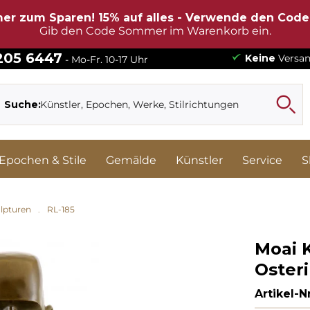
er zum Sparen! 15% auf alles - Verwende den Cod
Gib den Code Sommer im Warenkorb ein.
 205 6447
Keine
Versan
- Mo-Fr. 10-17 Uhr
Suche:
Epochen & Stile
Gemälde
Künstler
Service
S
lpturen
RL-185
Moai K
Osteri
Artikel-Nr