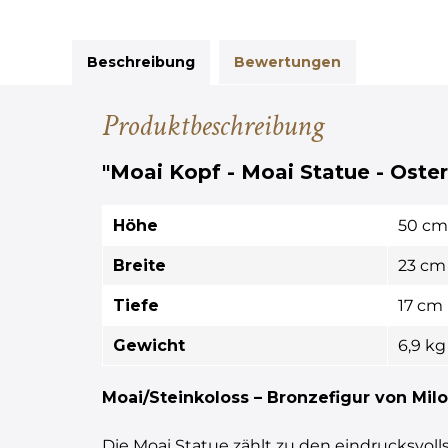
Beschreibung
Bewertungen
Produktbeschreibung
"Moai Kopf - Moai Statue - Oster
Höhe
50 cm
Breite
23 cm
Tiefe
17 cm
Gewicht
6,9 kg
Moai/Steinkoloss – Bronzefigur von Milo
Die Moai Statue zählt zu den eindrucksvoll