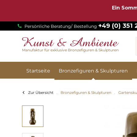
Ein Somm
+49 (0) 351
Persönliche Beratung/ Bestellung
Manufaktur für exklusive Bronzefiguren & Skulpturen
Startseite
Bronzefiguren & Skulpturen
Zur Übersicht
Bronzefiguren & Skulpturen
Gartensku