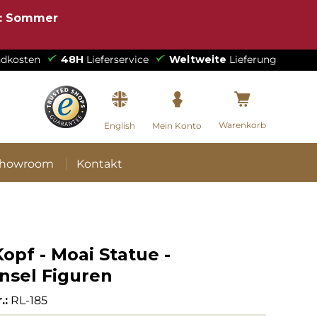
e: Sommer
dkosten
48H
Lieferservice
Weltweite
Lieferung
Warenkorb
English
Mein Konto
howroom
Kontakt
opf - Moai Statue -
nsel Figuren
.:
RL-185