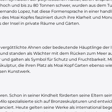
eter hoch und bis zu 80 Tonnen schwer, wurden aus dem T
 Fernando Lopez, hat diese Formensprache in einer hand
n des Moai Kopfes fasziniert durch ihre Klarheit und Mo
s der Insel in private Räume und Gärten.
 vergöttlichte Ahnen oder bedeutende Häuptlinge der In
 und standen als Wächter mit dem Rücken zum Meer au
 und galten als Symbol für Schutz und Fruchtbarkeit. M
kulptur, die ihren Platz als Moai Kopf Garten ebenso wi
osen Kunstwerk.
ren. Schon in seiner Kindheit förderten seine Eltern sein
o spezialisierte sich auf Bronzeskulpturen und entwicke
anciert. Heute gelten seine Werke als international be