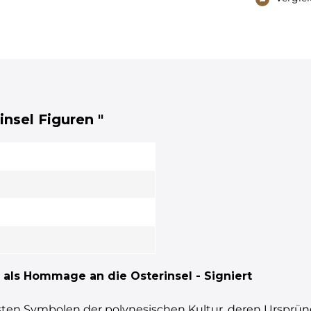
insel Figuren "
 als Hommage an die Osterinsel - Signiert
sten Symbolen der polynesischen Kultur, deren Ursprüng