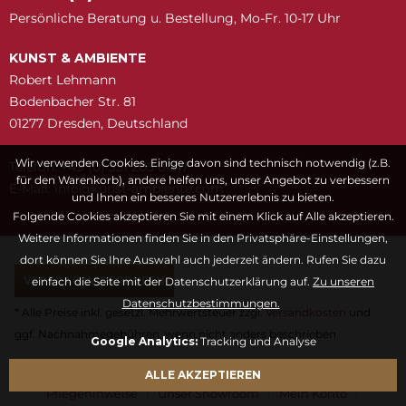
Persönliche Beratung u. Bestellung, Mo-Fr. 10-17 Uhr
KUNST & AMBIENTE
Robert Lehmann
Bodenbacher Str. 81
01277 Dresden, Deutschland
Wir verwenden Cookies. Einige davon sind technisch notwendig (z.B.
Telefon: +49 (0) 351 205 6447
für den Warenkorb), andere helfen uns, unser Angebot zu verbessern
E-Mail:
snuk@ofni
moc.etneibma-t
und Ihnen ein besseres Nutzererlebnis zu bieten.
Folgende Cookies akzeptieren Sie mit einem Klick auf Alle akzeptieren.
Weitere Informationen finden Sie in den Privatsphäre-Einstellungen,
dort können Sie Ihre Auswahl auch jederzeit ändern. Rufen Sie dazu
VERTRAG WIDERRUFEN
einfach die Seite mit der Datenschutzerklärung auf.
Zu unseren
Datenschutzbestimmungen.
* Alle Preise inkl. gesetzl. Mehrwertsteuer zzgl.
Versandkosten
und
ggf. Nachnahmegebühren, wenn nicht anders beschrieben
Google Analytics:
Tracking und Analyse
Fragen & Antworten
Kontaktformular
Kunstwörterbuch
ALLE AKZEPTIEREN
Pflegehinweise
Unser Showroom
Mein Konto