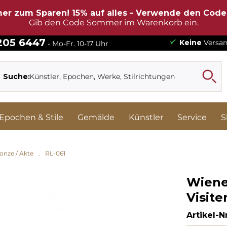
er zum Sparen! 15% auf alles - Verwende den Cod
Gib den Code Sommer im Warenkorb ein.
 205 6447
Keine
Versan
- Mo-Fr. 10-17 Uhr
Suche:
Epochen & Stile
Gemälde
Künstler
Service
S
onze / Akte
RL-061
Wiener
Visit
Artikel-Nr