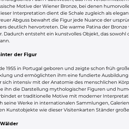
lassische Motive der Wiener Bronze, bei denen humorvol
ser Interpretation dient die Schale zugleich als elegan
treuer Abguss bewahrt die Figur jede Nuance der ursprü
rs deutlich hervortreten. Die warme Patina der Bronze 
r. Dadurch entsteht ein kunstvolles Objekt, das sowohl d
kann.
inter der Figur
e 1955 in Portugal geboren und zeigte schon früh großes
cklung und ermöglichten ihm eine fundierte Ausbildung
r sich intensiv mit der Anatomie des menschlichen Körp
 ihn die Darstellung mythologischer Figuren und humorv
rbindet er traditionelle Motive mit moderner Interpret
ch seine Werke in internationalen Sammlungen, Galerie
len Kunstobjekte wie dieser Visitenkarten Ständer gro
 Wälder