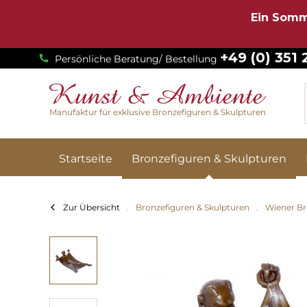
Ein Somm
+49 (0) 351
Persönliche Beratung/ Bestellung
Manufaktur für exklusive Bronzefiguren & Skulpturen
Startseite
Bronzefiguren & Skulpturen
Zur Übersicht
Bronzefiguren & Skulpturen
Wiener Br