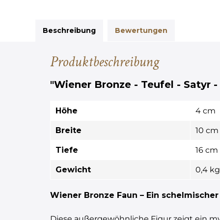
Beschreibung
Bewertungen
Produktbeschreibung
"Wiener Bronze - Teufel - Satyr -
Höhe
4 cm
Breite
10 cm
Tiefe
16 cm
Gewicht
0,4 kg
Wiener Bronze Faun – Ein schelmischer 
Diese außergewöhnliche Figur zeigt ein m