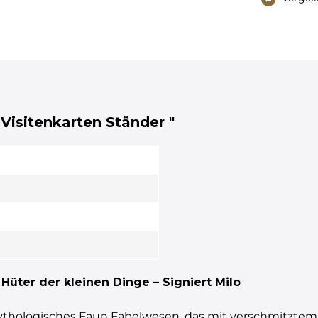
 Visitenkarten Ständer "
Hüter der kleinen Dinge – Signiert Milo
ythologisches Faun Fabelwesen, das mit verschmitztem 