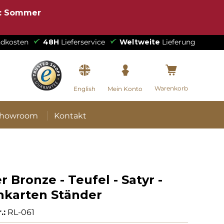
e: Sommer
dkosten
48H
Lieferservice
Weltweite
Lieferung
Warenkorb
English
Mein Konto
howroom
Kontakt
 Bronze - Teufel - Satyr -
enkarten Ständer
.:
RL-061