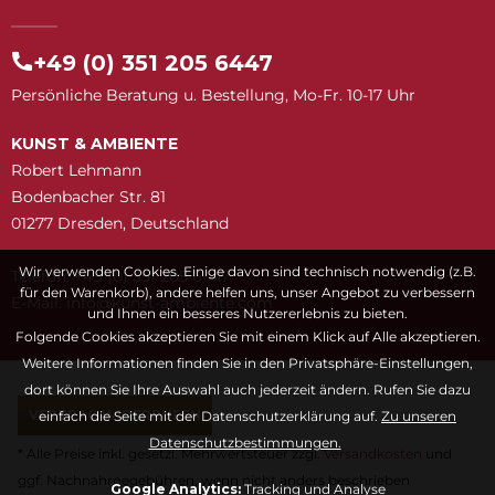
+49 (0) 351 205 6447
Persönliche Beratung u. Bestellung, Mo-Fr. 10-17 Uhr
KUNST & AMBIENTE
Robert Lehmann
Bodenbacher Str. 81
01277 Dresden, Deutschland
Wir verwenden Cookies. Einige davon sind technisch notwendig (z.B.
Telefon: +49 (0) 351 205 6447
für den Warenkorb), andere helfen uns, unser Angebot zu verbessern
E-Mail:
snuk@ofni
moc.etneibma-t
und Ihnen ein besseres Nutzererlebnis zu bieten.
Folgende Cookies akzeptieren Sie mit einem Klick auf Alle akzeptieren.
Weitere Informationen finden Sie in den Privatsphäre-Einstellungen,
dort können Sie Ihre Auswahl auch jederzeit ändern. Rufen Sie dazu
VERTRAG WIDERRUFEN
einfach die Seite mit der Datenschutzerklärung auf.
Zu unseren
Datenschutzbestimmungen.
* Alle Preise inkl. gesetzl. Mehrwertsteuer zzgl.
Versandkosten
und
ggf. Nachnahmegebühren, wenn nicht anders beschrieben
Google Analytics:
Tracking und Analyse