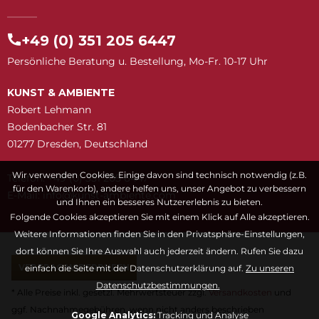
+49 (0) 351 205 6447
Persönliche Beratung u. Bestellung, Mo-Fr. 10-17 Uhr
KUNST & AMBIENTE
Robert Lehmann
Bodenbacher Str. 81
01277 Dresden, Deutschland
Wir verwenden Cookies. Einige davon sind technisch notwendig (z.B.
Telefon: +49 (0) 351 205 6447
für den Warenkorb), andere helfen uns, unser Angebot zu verbessern
E-Mail:
snuk@ofni
moc.etneibma-t
und Ihnen ein besseres Nutzererlebnis zu bieten.
Folgende Cookies akzeptieren Sie mit einem Klick auf Alle akzeptieren.
Weitere Informationen finden Sie in den Privatsphäre-Einstellungen,
dort können Sie Ihre Auswahl auch jederzeit ändern. Rufen Sie dazu
VERTRAG WIDERRUFEN
einfach die Seite mit der Datenschutzerklärung auf.
Zu unseren
Datenschutzbestimmungen.
* Alle Preise inkl. gesetzl. Mehrwertsteuer zzgl.
Versandkosten
und
ggf. Nachnahmegebühren, wenn nicht anders beschrieben
Google Analytics:
Tracking und Analyse