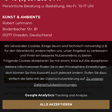
Persönliche Beratung u. Bestellung, Mo-Fr. 10-17 Uhr
KUNST & AMBIENTE
Robert Lehmann
Bodenbacher Str. 81
01277 Dresden, Deutschland
Wir verwenden Cookies. Einige davon sind technisch notwendig (z.B.
Telefon: +49 (0) 351 205 6447
für den Warenkorb), andere helfen uns, unser Angebot zu verbessern
E-Mail:
snuk@ofni
moc.etneibma-t
und Ihnen ein besseres Nutzererlebnis zu bieten.
Folgende Cookies akzeptieren Sie mit einem Klick auf Alle akzeptieren.
Weitere Informationen finden Sie in den Privatsphäre-Einstellungen,
dort können Sie Ihre Auswahl auch jederzeit ändern. Rufen Sie dazu
VERTRAG WIDERRUFEN
einfach die Seite mit der Datenschutzerklärung auf.
Zu unseren
Datenschutzbestimmungen.
* Alle Preise inkl. gesetzl. Mehrwertsteuer zzgl.
Versandkosten
und
ggf. Nachnahmegebühren, wenn nicht anders beschrieben
Google Analytics:
Tracking und Analyse
Fragen & Antworten
Kontaktformular
Kunstwörterbuch
ALLE AKZEPTIEREN
Pflegehinweise
Unser Showroom
Mein Konto