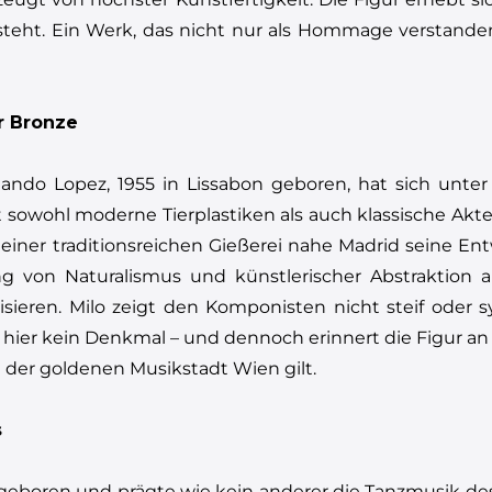
teht. Ein Werk, das nicht nur als Hommage verstande
r Bronze
ando Lopez, 1955 in Lissabon geboren, hat sich unte
owohl moderne Tierplastiken als auch klassische Akte
n einer traditionsreichen Gießerei nahe Madrid seine Ent
on Naturalismus und künstlerischer Abstraktion aus.
alisieren. Milo zeigt den Komponisten nicht steif ode
t hier kein Denkmal – und dennoch erinnert die Figur 
d der goldenen Musikstadt Wien gilt.
s
geboren und prägte wie kein anderer die Tanzmusik des 