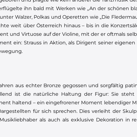
rflügelte ihn bald mit Werken wie „An der schönen bl
runter Walzer, Polkas und Operetten wie „Die Flederma
chte weit über Österreich hinaus – bis in die Konzerts
ent und Virtuose auf der Violine, mit der er oftmals selb
ent ein: Strauss in Aktion, als Dirigent seiner eigene
Bewegung.
hren aus echter Bronze gegossen und sorgfältig patin
lend ist die natürliche Haltung der Figur: Sie ste
ument haltend – ein eingefrorener Moment lebendiger M
Dargestellten für sich sprechen. Dies verleiht der Skul
Musikliebhaber als auch als exklusive Dekoration in 