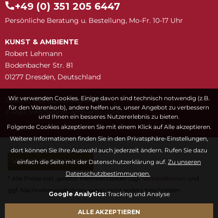
+49 (0) 351 205 6447
Persönliche Beratung u. Bestellung, Mo-Fr. 10-17 Uhr
KUNST & AMBIENTE
Robert Lehmann
Bodenbacher Str. 81
01277 Dresden, Deutschland
Wir verwenden Cookies. Einige davon sind technisch notwendig (z.B.
Telefon: +49 (0) 351 205 6447
für den Warenkorb), andere helfen uns, unser Angebot zu verbessern
E-Mail:
snuk@ofni
moc.etneibma-t
und Ihnen ein besseres Nutzererlebnis zu bieten.
Folgende Cookies akzeptieren Sie mit einem Klick auf Alle akzeptieren.
Weitere Informationen finden Sie in den Privatsphäre-Einstellungen,
dort können Sie Ihre Auswahl auch jederzeit ändern. Rufen Sie dazu
VERTRAG WIDERRUFEN
einfach die Seite mit der Datenschutzerklärung auf.
Zu unseren
Datenschutzbestimmungen.
* Alle Preise inkl. gesetzl. Mehrwertsteuer zzgl.
Versandkosten
und
ggf. Nachnahmegebühren, wenn nicht anders beschrieben
Google Analytics:
Tracking und Analyse
Fragen & Antworten
Kontaktformular
Kunstwörterbuch
ALLE AKZEPTIEREN