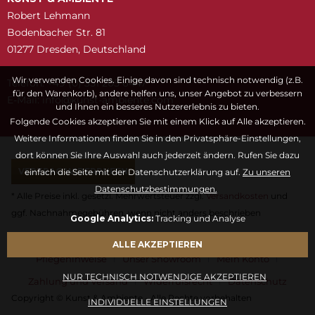
Robert Lehmann
Bodenbacher Str. 81
01277 Dresden, Deutschland
Wir verwenden Cookies. Einige davon sind technisch notwendig (z.B.
Telefon: +49 (0) 351 205 6447
für den Warenkorb), andere helfen uns, unser Angebot zu verbessern
E-Mail:
snuk@ofni
moc.etneibma-t
und Ihnen ein besseres Nutzererlebnis zu bieten.
Folgende Cookies akzeptieren Sie mit einem Klick auf Alle akzeptieren.
Weitere Informationen finden Sie in den Privatsphäre-Einstellungen,
dort können Sie Ihre Auswahl auch jederzeit ändern. Rufen Sie dazu
VERTRAG WIDERRUFEN
einfach die Seite mit der Datenschutzerklärung auf.
Zu unseren
Datenschutzbestimmungen.
* Alle Preise inkl. gesetzl. Mehrwertsteuer zzgl.
Versandkosten
und
ggf. Nachnahmegebühren, wenn nicht anders beschrieben
Google Analytics:
Tracking und Analyse
Fragen & Antworten
Kontaktformular
Kunstwörterbuch
ALLE AKZEPTIEREN
Pflegehinweise
Unser Showroom
Mein Konto
NUR TECHNISCH NOTWENDIGE AKZEPTIEREN
Zahlung und Versand
Widerrufsrecht
Datenschutz
Copyright © Kunst & Ambiente - Alle Rechte vorbehalten
INDIVIDUELLE EINSTELLUNGEN