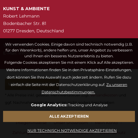
KUNST & AMBIENTE
Robert Lehmann
Bodenbacher Str. 81
01277 Dresden, Deutschland
Wir verwenden Cookies. Einige davon sind technisch notwendig (z.B.
Telefon: +49 (0) 351 205 6447
für den Warenkorb), andere helfen uns, unser Angebot zu verbessern
E-Mail:
snuk@ofni
moc.etneibma-t
und Ihnen ein besseres Nutzererlebnis zu bieten.
Folgende Cookies akzeptieren Sie mit einem Klick auf Alle akzeptieren.
Weitere Informationen finden Sie in den Privatsphäre-Einstellungen,
dort können Sie Ihre Auswahl auch jederzeit ändern. Rufen Sie dazu
VERTRAG WIDERRUFEN
einfach die Seite mit der Datenschutzerklärung auf.
Zu unseren
Datenschutzbestimmungen.
* Alle Preise inkl. gesetzl. Mehrwertsteuer zzgl.
Versandkosten
und
ggf. Nachnahmegebühren, wenn nicht anders beschrieben
Google Analytics:
Tracking und Analyse
Fragen & Antworten
Kontaktformular
Kunstwörterbuch
ALLE AKZEPTIEREN
Pflegehinweise
Unser Showroom
Mein Konto
NUR TECHNISCH NOTWENDIGE AKZEPTIEREN
Zahlung und Versand
Widerrufsrecht
Datenschutz