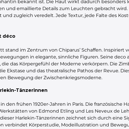
ephantin bekannt ist. Die Haut wirkt dadurch besonders 
en und emaillierte Details zum Leuchten gebracht wird
 und zugleich veredelt. Jede Textur, jede Falte des Kos
t déco
lett stand im Zentrum von Chiparus’ Schaffen. Inspirier
ewegungen in elegante, sinnliche Figuren. Seine deco a
s, die das Körpergefühl der Moderne verkörpern. Die Z
ie Ekstase und das theatralische Pathos der Revue. Dies
siven Bewegung der Zwischenkriegsmoderne.
arlekin-Tänzerinnen
n den frühen 1920er-Jahren in Paris. Die französische Ha
n Werkstätten von Edmond Etling und Les Neveux de L
dieser Harlekin-Tänzerinnen zeichnet sich durch eine Sig
tion verbindet Körperstudie, Modeillustration und Bew