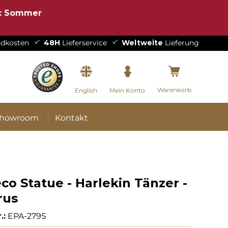
e: Sommer
dkosten
48H
Lieferservice
Weltweite
Lieferung
Warenkorb
English
Mein Konto
howroom
Kontakt
co Statue - Harlekin Tänzer -
rus
.:
EPA-279S