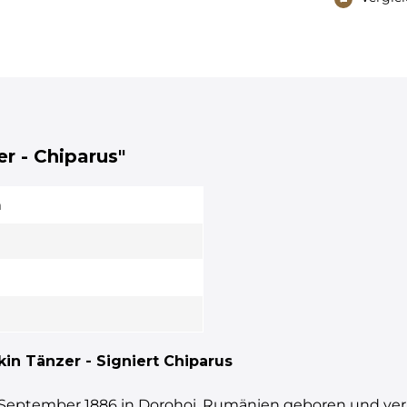
er - Chiparus"
m
in Tänzer - Signiert Chiparus
ptember 1886 in Dorohoi, Rumänien geboren und verließ