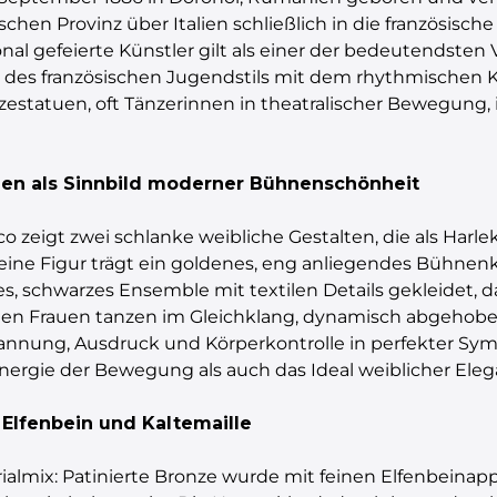
hen Provinz über Italien schließlich in die französisch
ional gefeierte Künstler gilt als einer der bedeutendsten
z des französischen Jugendstils mit dem rhythmischen 
onzestatuen, oft Tänzerinnen in theatralischer Bewegung, 
nnen als Sinnbild moderner Bühnenschönheit
co zeigt zwei schlanke weibliche Gestalten, die als Harl
e eine Figur trägt ein goldenes, eng anliegendes Bühne
des, schwarzes Ensemble mit textilen Details gekleidet, 
iden Frauen tanzen im Gleichklang, dynamisch abgehobe
annung, Ausdruck und Körperkontrolle in perfekter Symm
 Energie der Bewegung als auch das Ideal weiblicher Eleg
 Elfenbein und Kaltemaille
aterialmix: Patinierte Bronze wurde mit feinen Elfenbein