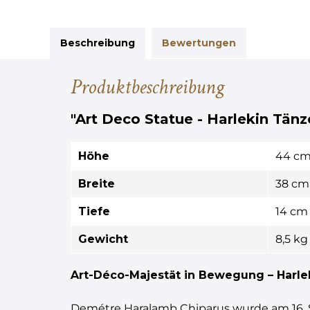
Beschreibung
Bewertungen
Produktbeschreibung
"Art Deco Statue - Harlekin Tänz
Höhe
44 c
Breite
38 cm
Tiefe
14 cm
Gewicht
8,5 kg
Art-Déco-Majestät in Bewegung – Harlek
Demétre Haralamb Chiparus wurde am 16. Se