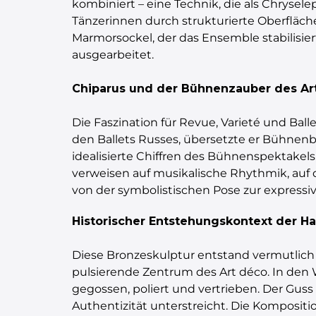
kombiniert – eine Technik, die als Chrysel
Tänzerinnen durch strukturierte Oberfläch
Marmorsockel, der das Ensemble stabilisiert
ausgearbeitet.
Chiparus und der Bühnenzauber des Ar
Die Faszination für Revue, Varieté und Bal
den Ballets Russes, übersetzte er Bühnenb
idealisierte Chiffren des Bühnenspektakel
verweisen auf musikalische Rhythmik, auf d
von der symbolistischen Pose zur expres
Historischer Entstehungskontext der H
Diese Bronzeskulptur entstand vermutlich i
pulsierende Zentrum des Art déco. In de
gegossen, poliert und vertrieben. Der Guss 
Authentizität unterstreicht. Die Komposi