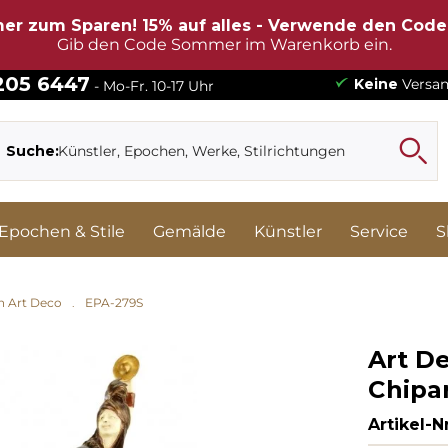
er zum Sparen! 15% auf alles - Verwende den Cod
Gib den Code Sommer im Warenkorb ein.
 205 6447
Keine
Versan
- Mo-Fr. 10-17 Uhr
Suche:
Epochen & Stile
Gemälde
Künstler
Service
S
n Art Deco
EPA-279S
Art De
Chipa
Artikel-Nr