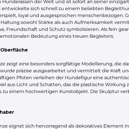
 Hunderassen der Welt und ist sofort an seiner einziga
ntwickelte sich schnell zu einem beliebten Begleithund
s verspielt, loyal und ausgesprochen menschenbezogen. G
n Haltung sowohl Stärke als auch Aufmerksamkeit vermitte
e, Freundschaft und Schutz symbolisieren. Als fein gea
r emotionalen Bedeutung eines treuen Begleiters.
 Oberfläche
nze zeigt eine besonders sorgfältige Modellierung, die da
urde präzise ausgearbeitet und vermittelt die Kraft und
äftigen Pfoten verleihen der Hundefigur eine authentis
el aus Licht und Schatten, das die plastische Wirkung z
 zu einem hochwertigen Kunstobjekt. Die Skulptur verb
bhaber
ronze eignet sich hervorragend als dekoratives Element