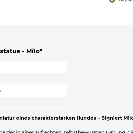
statue - Milo"
m
niatur eines charakterstarken Hundes – Signiert Mil
lterrier in einer aufrechten, selbstbewussten Haltung, di