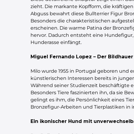
zieht. Die markante Kopfform, die kräftige
Abguss bewahrt diese Bullterrier Figur Bro
Besonders die charakteristischen aufgest
erscheinen. Die warme Patina der Bronzefig
hervor. Dadurch entsteht eine Hundefigur, d
Hunderasse einfängt.
Miguel Fernando Lopez – Der Bildhauer h
Milo wurde 1955 in Portugal geboren und en
künstlerischen Interessen bereits in jung
Während seiner Studienzeit beschäftigte er
Besonders Tiere faszinierten ihn, da sie B
gelingt es ihm, die Persönlichkeit eines Ti
Bronzefigur-Arbeiten und Tierplastiken in
Ein ikonischer Hund mit unverwechsel