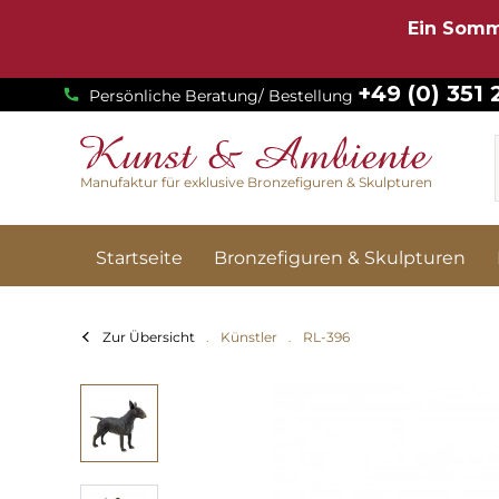
Ein Somm
+49 (0) 351
Persönliche Beratung/ Bestellung
Manufaktur für exklusive Bronzefiguren & Skulpturen
Startseite
Bronzefiguren & Skulpturen
Zur Übersicht
Künstler
RL-396