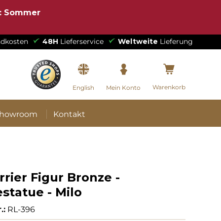
e: Sommer
dkosten
48H
Lieferservice
Weltweite
Lieferung
Warenkorb
English
Mein Konto
howroom
Kontakt
rrier Figur Bronze -
statue - Milo
.:
RL-396