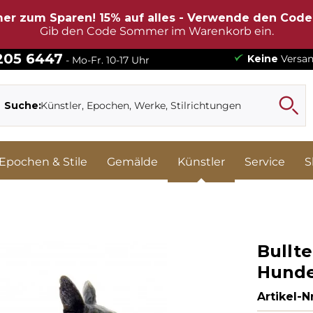
er zum Sparen! 15% auf alles - Verwende den Cod
Gib den Code Sommer im Warenkorb ein.
 205 6447
Keine
Versan
- Mo-Fr. 10-17 Uhr
Suche:
Epochen & Stile
Gemälde
Künstler
Service
S
Bullte
Hunde
Artikel-Nr