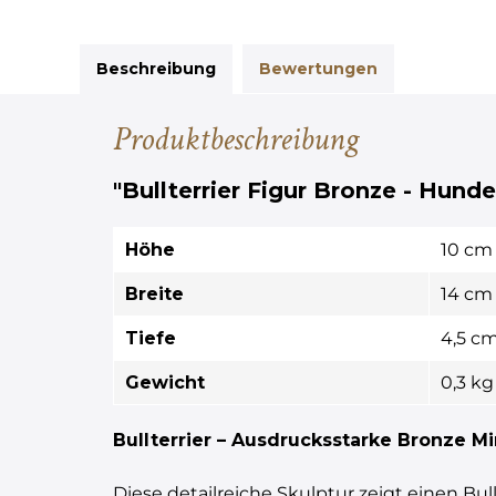
Beschreibung
Bewertungen
Produktbeschreibung
"Bullterrier Figur Bronze - Hunde
Höhe
10 cm
Breite
14 cm
Tiefe
4,5 c
Gewicht
0,3 kg
Bullterrier – Ausdrucksstarke Bronze Mi
Diese detailreiche Skulptur zeigt einen Bul