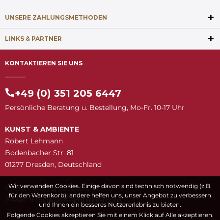
UNSERE ZAHLUNGSMETHODEN
LINKS & PARTNER
KONTAKTIEREN SIE UNS
+49 (0) 351 205 6447
Persönliche Beratung u. Bestellung, Mo-Fr. 10-17 Uhr
KUNST & AMBIENTE
Robert Lehmann
Bodenbacher Str. 81
01277 Dresden, Deutschland
Wir verwenden Cookies. Einige davon sind technisch notwendig (z.B.
Telefon: +49 (0) 351 205 6447
für den Warenkorb), andere helfen uns, unser Angebot zu verbessern
E-Mail:
snuk@ofni
moc.etneibma-t
und Ihnen ein besseres Nutzererlebnis zu bieten.
Folgende Cookies akzeptieren Sie mit einem Klick auf Alle akzeptieren.