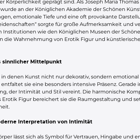
r Körperlichkeit geprägt sind. Als Joseph Maria Thoma
nd wurde an der Königlichen Akademie der Schönen Küns
en, emotionale Tiefe und eine oft provokante Darstel
eidenschaften“ sorgte für große Aufmerksamkeit und ver
n Institutionen wie den Königlichen Museen der Schön
n die Wahrnehmung von Erotik Figur und künstlerische
 sinnlicher Mittelpunkt
, in denen Kunst nicht nur dekorativ, sondern emotional 
entfaltet sie eine besonders intensive Präsenz. Gerad
ng, der Intimität und Stil vereint. Die harmonische Komp
 Erotik Figur bereichert sie die Raumgestaltung und set
eit.
erne Interpretation von Intimität
per lässt sich als Symbol für Vertrauen, Hingabe und em