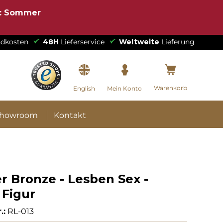
e: Sommer
dkosten
48H
Lieferservice
Weltweite
Lieferung
Warenkorb
English
Mein Konto
howroom
Kontakt
r Bronze - Lesben Sex -
 Figur
.:
RL-013