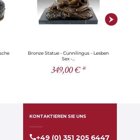
ische
Bronze Statue - Cunnilingus - Lesben
Wiener B
Sex -...
349,00 € *
KONTAKTIEREN SIE UNS
+49 (0) 351 205 6447