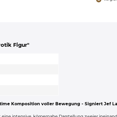
otik Figur"
intime Komposition voller Bewegung - Signiert Jef 
eine intensive, körpernahe Darstellung zweier ineinand