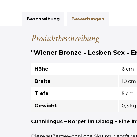
Beschreibung
Bewertungen
Produktbeschreibung
"Wiener Bronze - Lesben Sex - Er
Höhe
6 cm
Breite
10 cm
Tiefe
5 cm
Gewicht
0,3 kg
Cunnilingus – Körper im Dialog – Eine 
Diese außergewöhnliche Skulptur entfaltet 