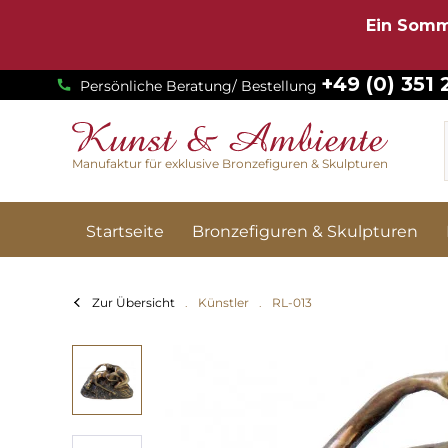
Ein Somm
+49 (0) 351
Persönliche Beratung/ Bestellung
Manufaktur für exklusive Bronzefiguren & Skulpturen
Startseite
Bronzefiguren & Skulpturen
Zur Übersicht
Künstler
RL-013