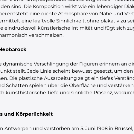
n sind. Die Komposition wirkt wie ein lebendiger Dial
Dabei entsteht eine dichte Atmosphäre von Nähe und Vertr
ttelt eine kraftvolle Sinnlichkeit, ohne plakativ zu se
 sie eindrucksvoll künstlerische Intimität und fügt sich 
 harmonisch verschmelzen.
 Neobarock
dynamische Verschlingung der Figuren erinnern an di
kt stellt. Jede Linie scheint bewusst gesetzt, um den
. Die plastische Ausarbeitung zeigt ein tiefes Verstän
t und Schatten spielen über die Oberfläche und verstärk
sich kunsthistorische Tiefe und sinnliche Präsenz, wodu
s und Körperlichkeit
in Antwerpen und verstorben am 5. Juni 1908 in Brüssel