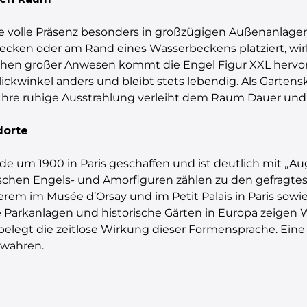
hre volle Präsenz besonders in großzügigen Außenanlagen
ken oder am Rand eines Wasserbeckens platziert, wirkt 
hen großer Anwesen kommt die Engel Figur XXL hervor
ckwinkel anders und bleibt stets lebendig. Als Gartensk
Ihre ruhige Ausstrahlung verleiht dem Raum Dauer und 
dorte
um 1900 in Paris geschaffen und ist deutlich mit „Aug
orischen Engels- und Amorfiguren zählen zu den gefragt
rem im Musée d’Orsay und im Petit Palais in Paris sow
arkanlagen und historische Gärten in Europa zeigen We
elegt die zeitlose Wirkung dieser Formensprache. Eine 
ewahren.