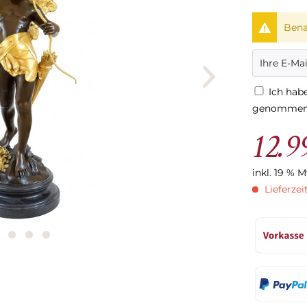
Bena
Ich hab
genommen
12.9
inkl. 19 % 
Lieferzei