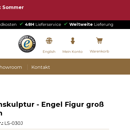
e: Sommer
dkosten
48H
Lieferservice
Weltweite
Lieferung
Warenkorb
English
Mein Konto
howroom
Kontakt
skulptur - Engel Figur groß
n
.:
LS-030J