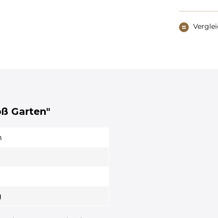
Vergle
oß Garten"
m
g