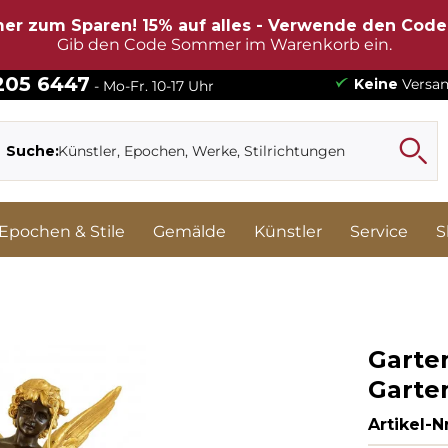
er zum Sparen! 15% auf alles - Verwende den Cod
Gib den Code Sommer im Warenkorb ein.
 205 6447
Keine
Versan
- Mo-Fr. 10-17 Uhr
Suche:
Epochen & Stile
Gemälde
Künstler
Service
S
Garten
Garte
Artikel-Nr