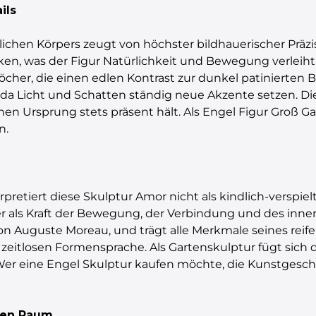
ils
ichen Körpers zeugt von höchster bildhauerischer Präz
ken, was der Figur Natürlichkeit und Bewegung verleiht.
cher, die einen edlen Kontrast zur dunkel patinierten 
, da Licht und Schatten ständig neue Akzente setzen. D
n Ursprung stets präsent hält. Als Engel Figur Groß Gar
n.
rpretiert diese Skulptur Amor nicht als kindlich-verspie
r als Kraft der Bewegung, der Verbindung und des inne
on Auguste Moreau, und trägt alle Merkmale seines reifen
 zeitlosen Formensprache. Als Gartenskulptur fügt sich
er eine Engel Skulptur kaufen möchte, die Kunstgeschich
hen Raum