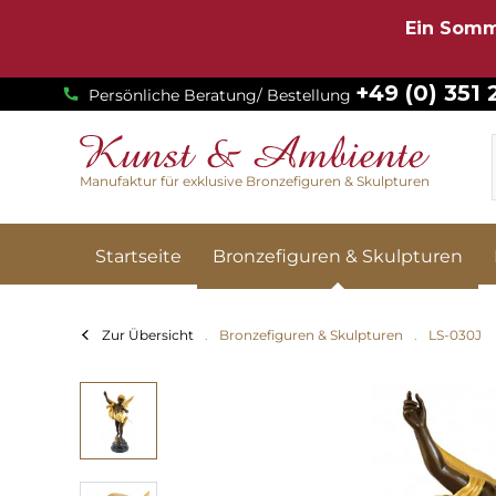
Ein Somm
+49 (0) 351
Persönliche Beratung/ Bestellung
Manufaktur für exklusive Bronzefiguren & Skulpturen
Startseite
Bronzefiguren & Skulpturen
Zur Übersicht
Bronzefiguren & Skulpturen
LS-030J