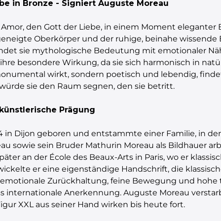
ebe in Bronze - Signiert Auguste Moreau
t Amor, den Gott der Liebe, in einem Moment elegante
geneigte Oberkörper und der ruhige, beinahe wissende 
erbindet sie mythologische Bedeutung mit emotionaler N
g ihre besondere Wirkung, da sie sich harmonisch in na
onumental wirkt, sondern poetisch und lebendig, finde
ls würde sie den Raum segnen, den sie betritt.
künstlerische Prägung
n Dijon geboren und entstammte einer Familie, in der d
au sowie sein Bruder Mathurin Moreau als Bildhauer arbe
äter an der École des Beaux-Arts in Paris, wo er klass
ntwickelte er eine eigenständige Handschrift, die klassi
emotionale Zurückhaltung, feine Bewegung und hohe tec
s internationale Anerkennung. Auguste Moreau verstarb
gur XXL aus seiner Hand wirken bis heute fort.