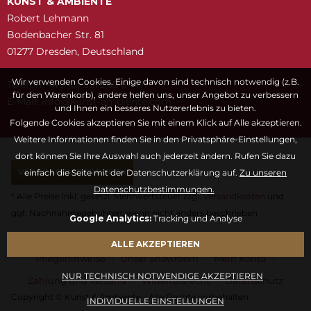
KUNST & AMBIENTE
Robert Lehmann
Bodenbacher Str. 81
01277 Dresden, Deutschland
Wir verwenden Cookies. Einige davon sind technisch notwendig (z.B.
Telefon: +49 (0) 351 205 6447
für den Warenkorb), andere helfen uns, unser Angebot zu verbessern
E-Mail:
snuk@ofni
moc.etneibma-t
und Ihnen ein besseres Nutzererlebnis zu bieten.
Folgende Cookies akzeptieren Sie mit einem Klick auf Alle akzeptieren.
Weitere Informationen finden Sie in den Privatsphäre-Einstellungen,
dort können Sie Ihre Auswahl auch jederzeit ändern. Rufen Sie dazu
VERTRAG WIDERRUFEN
einfach die Seite mit der Datenschutzerklärung auf.
Zu unseren
Datenschutzbestimmungen.
* Alle Preise inkl. gesetzl. Mehrwertsteuer zzgl.
Versandkosten
und
ggf. Nachnahmegebühren, wenn nicht anders beschrieben
Google Analytics:
Tracking und Analyse
Fragen & Antworten
Kontaktformular
Kunstwörterbuch
ALLE AKZEPTIEREN
Pflegehinweise
Unser Showroom
Mein Konto
NUR TECHNISCH NOTWENDIGE AKZEPTIEREN
Zahlung und Versand
Widerrufsrecht
Datenschutz
Copyright © Kunst & Ambiente - Alle Rechte vorbehalten
INDIVIDUELLE EINSTELLUNGEN