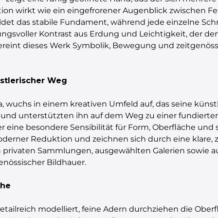
n wirkt wie ein eingefrorener Augenblick zwischen Fe
ildet das stabile Fundament, während jede einzelne Sch
gsvoller Kontrast aus Erdung und Leichtigkeit, der den 
ereint dieses Werk Symbolik, Bewegung und zeitgenös
nstlerischer Weg
a, wuchs in einem kreativen Umfeld auf, das seine küns
t und unterstützten ihn auf dem Weg zu einer fundierten
 eine besondere Sensibilität für Form, Oberfläche und 
derner Reduktion und zeichnen sich durch eine klare, 
in privaten Sammlungen, ausgewählten Galerien sowie a
enössischer Bildhauer.
che
detailreich modelliert, feine Adern durchziehen die Ober