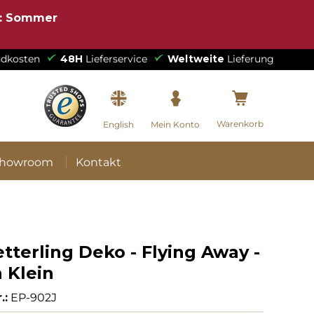
e: Sommer
dkosten
48H
Lieferservice
Weltweite
Lieferung
Warenkorb
English
Mein Konto
howroom
Kontakt
terling Deko - Flying Away -
 Klein
.:
EP-902J