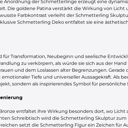
ige Anordnung der Schmetterlinge erzeugt eine dynamis
telt. Die goldene Patina verstärkt die Wirkung von Lich
usste Farbkontrast verleiht der Schmetterling Skulptur 
xklusive Schmetterling Deko entfaltet sie eine ästhetis
ild für Transformation, Neubeginn und seelische Entwickl
ndlung zu verkörpern, als würde sie sich aus der Han
rtrauen und dem Loslassen alter Begrenzungen. Gerade 
emotionaler Tiefe und universeller Aussagekraft. Als 
Objekt, sondern als inspirierendes Symbol für persönlic
zenierung
 Bronze entfaltet ihre Wirkung besonders dort, wo Licht a
nten Schreibtisch wird die Schmetterling Skulptur zum
ichen setzt die Schmetterling Figur ein Zeichen für A