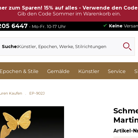
er zum Sparen! 15% auf alles - Verwende den Cod
Gib den Code Sommer im Warenkorb ein.
 205 6447
Keine
Versan
- Mo-Fr. 10-17 Uhr
Suche:
Epochen & Stile
Gemälde
Künstler
Service
S
turen Kaufen
EP-902J
Schmet
Martin
Artikel-Nr