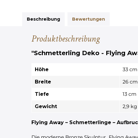
Beschreibung
Bewertungen
Produktbeschreibung
"Schmetterling Deko - Flying Awa
Höhe
33 cm
Breite
26 cm
Tiefe
13 cm
Gewicht
2,9 kg
Flying Away – Schmetterlinge – Aufbruch 
Die moderne Bronze Skulptur „Flying Away“